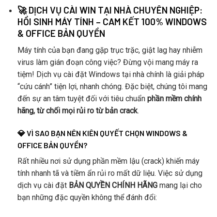
🚀 DỊCH VỤ CÀI WIN TẠI NHÀ CHUYÊN NGHIỆP:
HỒI SINH MÁY TÍNH – CAM KẾT 100% WINDOWS
& OFFICE BẢN QUYỀN
Máy tính của bạn đang gặp trục trặc, giật lag hay nhiễm
virus làm gián đoạn công việc? Đừng vội mang máy ra
tiệm! Dịch vụ cài đặt Windows tại nhà chính là giải pháp
“cứu cánh” tiện lợi, nhanh chóng. Đặc biệt, chúng tôi mang
đến sự an tâm tuyệt đối với tiêu chuẩn
phần mềm chính
hãng, từ chối mọi rủi ro từ bản crack
.
💎 VÌ SAO BẠN NÊN KIÊN QUYẾT CHỌN WINDOWS &
OFFICE BẢN QUYỀN?
Rất nhiều nơi sử dụng phần mềm lậu (crack) khiến máy
tính nhanh tã và tiềm ẩn rủi ro mất dữ liệu. Việc sử dụng
dịch vụ cài đặt
BẢN QUYỀN CHÍNH HÃNG
mang lại cho
bạn những đặc quyền không thể đánh đổi: