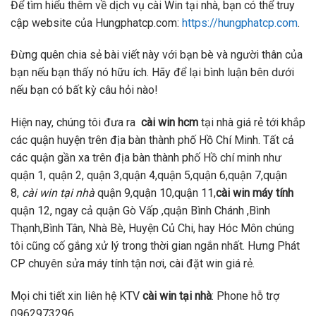
Để tìm hiểu thêm về dịch vụ cài Win tại nhà, bạn có thể truy
cập website của Hungphatcp.com:
https://hungphatcp.com
.
Đừng quên chia sẻ bài viết này với bạn bè và người thân của
bạn nếu bạn thấy nó hữu ích. Hãy để lại bình luận bên dưới
nếu bạn có bất kỳ câu hỏi nào!
Hiện nay, chúng tôi đưa ra
cài win hcm
tại nhà giá rẻ tới khắp
các quận huyện trên địa bàn thành phố Hồ Chí Minh. Tất cả
các quận gần xa trên địa bàn thành phố Hồ chí minh như
quận 1, quận 2, quận 3,quận 4,quận 5,quận 6,quận 7,quận
8,
cài win tại nhà
quận 9,quận 10,quận 11,
cài win máy tính
quận 12, ngay cả quận Gò Vấp ,quận Bình Chánh ,Bình
Thạnh,Bình Tân, Nhà Bè, Huyện Củ Chi, hay Hóc Môn chúng
tôi cũng cố gắng xử lý trong thời gian ngắn nhất. Hưng Phát
CP chuyên sửa máy tính tận nơi, cài đặt win giá rẻ.
Mọi chi tiết xin liên hệ KTV
cài win tại nhà
: Phone hỗ trợ
0962973296