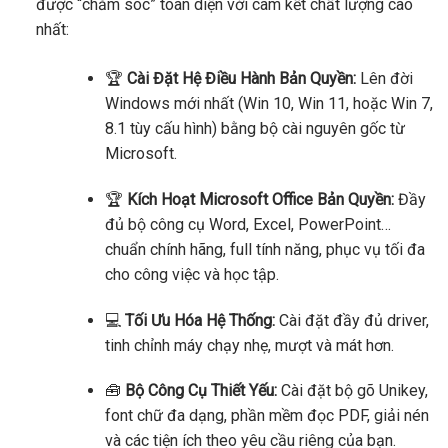
được “chăm sóc” toàn diện với cam kết chất lượng cao
nhất:
🏆
Cài Đặt Hệ Điều Hành Bản Quyền:
Lên đời
Windows mới nhất (Win 10, Win 11, hoặc Win 7,
8.1 tùy cấu hình) bằng bộ cài nguyên gốc từ
Microsoft.
🏆
Kích Hoạt Microsoft Office Bản Quyền:
Đầy
đủ bộ công cụ Word, Excel, PowerPoint…
chuẩn chính hãng, full tính năng, phục vụ tối đa
cho công việc và học tập.
💻
Tối Ưu Hóa Hệ Thống:
Cài đặt đầy đủ driver,
tinh chỉnh máy chạy nhẹ, mượt và mát hơn.
🧰
Bộ Công Cụ Thiết Yếu:
Cài đặt bộ gõ Unikey,
font chữ đa dạng, phần mềm đọc PDF, giải nén
và các tiện ích theo yêu cầu riêng của bạn.