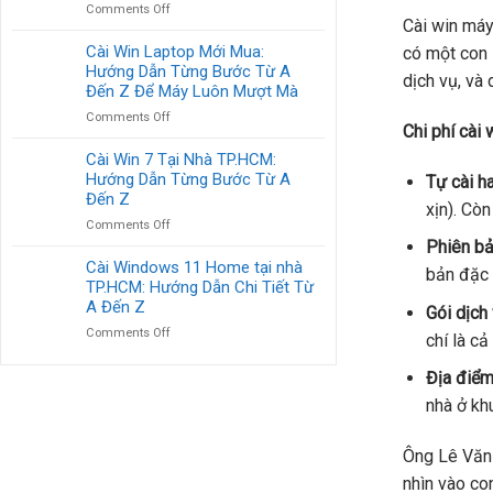
on
Comments Off
&
Dẫn
Cài win máy
Bảng
OFFICE
Từng
Giá
Cài Win Laptop Mới Mua:
có một con 
BẢN
Bước
Cài
Hướng Dẫn Từng Bước Từ A
QUYỀN
dịch vụ, và
Win
TẬN
Đến Z Để Máy Luôn Mượt Mà
Tại
NƠI
on
Comments Off
Nhà
TẠI
Chi phí cài
Cài
HCM:
TP.HCM
Win
Cài Win 7 Tại Nhà TP.HCM:
Chi
Laptop
Hướng Dẫn Từng Bước Từ A
Tiết
Tự cài ha
Mới
Từ
Đến Z
xịn). Còn
Mua:
A
on
Comments Off
Hướng
Đến
Cài
Phiên b
Dẫn
Z
Win
Cài Windows 11 Home tại nhà
Từng
Cùng
bản đặc 
7
TP.HCM: Hướng Dẫn Chi Tiết Từ
Bước
Lời
Tại
Từ
A Đến Z
Khuyên
Gói dịch
Nhà
A
on
Comments Off
TP.HCM:
chí là c
Đến
Cài
Hướng
Z
Windows
Dẫn
Địa điểm 
Để
11
Từng
Máy
nhà ở kh
Home
Bước
Luôn
tại
Từ
Mượt
nhà
A
Mà
Ông Lê Văn 
TP.HCM:
Đến
nhìn vào co
Hướng
Z