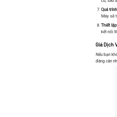
cũ, sau 
Quá trình
Máy sẽ tự
Thiết lậ
kết nối 
Giá Dịch 
Nếu bạn khô
đáng cân nh