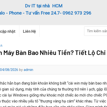
Dv IT tại nhà HCM
alo - Phone - Tư vấn Free 24.7- 0962 973 296
Search
 cập nhật
Liên Hệ
for:
HÀ
n Máy Bàn Bao Nhiêu Tiền? Tiết Lộ Chi 
04/08/2026
by
admin
hắc hẳn bạn đang băn khoăn không biết “cài win máy bàn bao nhiêu
i gian sử dụng, máy tính của chúng ta thường trở nên ì ạch, gặp l
c cài lại Windows giống như khoác một chiếc áo mới cho chiếc PC 
 thuộc vào nhiều yếu tố “thượng vàng hạ cám” khác nhau. Từ việc