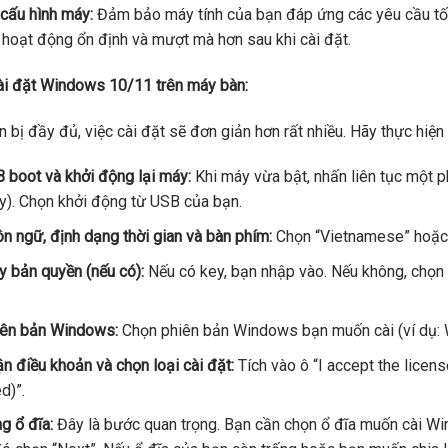
 cấu hình máy:
Đảm bảo máy tính của bạn đáp ứng các yêu cầu tối
 hoạt động ổn định và mượt mà hơn sau khi cài đặt.
ài đặt Windows 10/11 trên máy bàn:
n bị đầy đủ, việc cài đặt sẽ đơn giản hơn rất nhiều. Hãy thực hiệ
boot và khởi động lại máy:
Khi máy vừa bật, nhấn liên tục một p
). Chọn khởi động từ USB của bạn.
n ngữ, định dạng thời gian và bàn phím:
Chọn “Vietnamese” hoặc “E
 bản quyền (nếu có):
Nếu có key, bạn nhập vào. Nếu không, chọn “
iên bản Windows:
Chọn phiên bản Windows bạn muốn cài (ví dụ
n điều khoản và chọn loại cài đặt:
Tích vào ô “I accept the licen
d)”.
g ổ đĩa:
Đây là bước quan trọng. Bạn cần chọn ổ đĩa muốn cài Wi