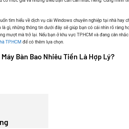
u có mức giá và những điều bạn cần cân nhắc riêng. Cùng mình tìm
ốn tìm hiểu về dịch vụ cài Windows chuyên nghiệp tại nhà hay chỉ
 là gì, những thông tin dưới đây sẽ giúp bạn có cái nhìn rõ ràng 
ộng mượt mà trở lại. Nếu bạn ở khu vực TP.HCM và đang cân nhắc 
nhà TP.HCM
để có thêm lựa chọn.
 Máy Bàn Bao Nhiêu Tiền Là Hợp Lý?
ung