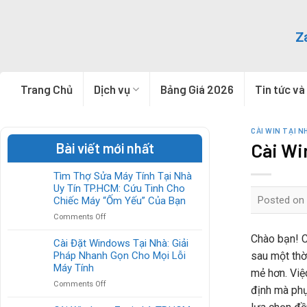
Skip
to
Z
content
Trang Chủ
Dịch vụ
Bảng Giá 2026
Tin tức và
CÀI WIN TẠI N
Cài Wi
Bài viết mới nhất
Tìm Thợ Sửa Máy Tính Tại Nhà
Uy Tín TP.HCM: Cứu Tinh Cho
Posted on
Chiếc Máy “Ốm Yếu” Của Bạn
on
Comments Off
Tìm
Chào bạn! C
Thợ
Cài Đặt Windows Tại Nhà: Giải
Sửa
sau một thờ
Pháp Nhanh Gọn Cho Mọi Lỗi
Máy
Máy Tính
mẻ hơn. Việ
Tính
on
Comments Off
Tại
định mà phụ
Cài
Nhà
Đặt