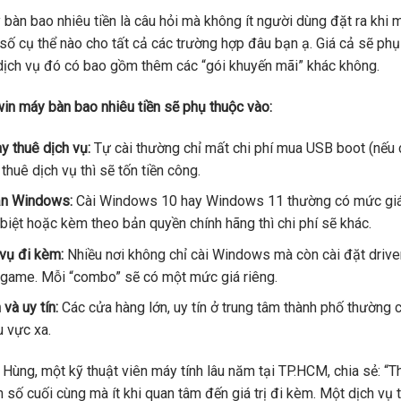
 bàn bao nhiêu tiền là câu hỏi mà không ít người dùng đặt ra khi 
số cụ thể nào cho tất cả các trường hợp đâu bạn ạ. Giá cả sẽ phụ 
 dịch vụ đó có bao gồm thêm các “gói khuyến mãi” khác không.
 win máy bàn bao nhiêu tiền sẽ phụ thuộc vào:
y thuê dịch vụ:
Tự cài thường chỉ mất chi phí mua USB boot (nế
 thuê dịch vụ thì sẽ tốn tiền công.
ản Windows:
Cài Windows 10 hay Windows 11 thường có mức giá 
biệt hoặc kèm theo bản quyền chính hãng thì chi phí sẽ khác.
 vụ đi kèm:
Nhiều nơi không chỉ cài Windows mà còn cài đặt driver,
ả game. Mỗi “combo” sẽ có một mức giá riêng.
và uy tín:
Các cửa hàng lớn, uy tín ở trung tâm thành phố thường c
u vực xa.
Hùng, một kỹ thuật viên máy tính lâu năm tại TP.HCM, chia sẻ: “Th
n số cuối cùng mà ít khi quan tâm đến giá trị đi kèm. Một dịch vụ 