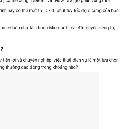
ại, có thể dùng “Delete” và “New” để tạo phân vùng mới.
rình này có thể mất từ 15-30 phút tùy tốc độ ổ cứng của bạn.
tin cơ bản như tài khoản Microsoft, cài đặt quyền riêng tư,
g?
tiện lợi và chuyên nghiệp, việc thuê dịch vụ là một lựa chọn
 hàng thường dao động trong khoảng nào?