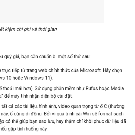
t kiệm chi phí và thời gian
iệu quý giá, bạn cần chuẩn bị một số thứ sau:
nh) trực tiếp từ trang web chính thức của Microsoft. Hãy chọn
ows 10 hoặc Windows 11).
để thoải mái hơn). Sử dụng phần mềm như Rufus hoặc Media
” để máy tính nhận diện bộ cài đặt.
ất cả các tài liệu, hình ảnh, video quan trọng từ ổ C (thường
mây, ổ cứng di động. Bởi vì quá trình cài Win sẽ format sạch
ệp có thể giúp bạn sao lưu, hay thậm chí khôi phục dữ liệu đã
nếu gặp tình huống này.