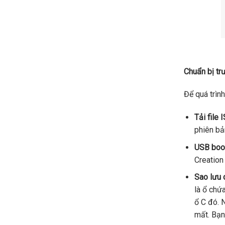
Chuẩn bị tr
Để quá trình
Tải file
phiên bả
USB boo
Creation
Sao lưu 
là ổ chứ
ổ C đó. 
mất. Bạn