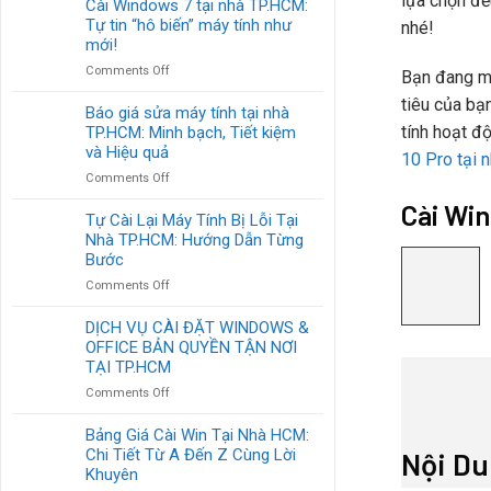
lựa chọn đề
Cài Windows 7 tại nhà TP.HCM:
Uy
Windows
Tự tin “hô biến” máy tính như
Tín
nhé!
Tại
TP.HCM:
mới!
Nhà:
Cứu
on
Comments Off
Giải
Bạn đang mu
Tinh
Cài
Pháp
Cho
tiêu của bạn
Windows
Báo giá sửa máy tính tại nhà
Nhanh
Chiếc
7
tính hoạt đ
TP.HCM: Minh bạch, Tiết kiệm
Gọn
Máy
tại
Cho
và Hiệu quả
“Ốm
10 Pro tại 
nhà
Mọi
Yếu”
on
Comments Off
TP.HCM:
Lỗi
Của
Báo
Tự
Máy
Cài Win
Bạn
giá
Tự Cài Lại Máy Tính Bị Lỗi Tại
tin
Tính
sửa
Nhà TP.HCM: Hướng Dẫn Từng
“hô
máy
biến”
Bước
tính
máy
on
Comments Off
tại
tính
Tự
nhà
như
Cài
DỊCH VỤ CÀI ĐẶT WINDOWS &
TP.HCM:
mới!
Lại
OFFICE BẢN QUYỀN TẬN NƠI
Minh
Máy
bạch,
TẠI TP.HCM
Tính
Tiết
on
Comments Off
Bị
kiệm
DỊCH
Lỗi
và
VỤ
Bảng Giá Cài Win Tại Nhà HCM:
Tại
Hiệu
CÀI
Chi Tiết Từ A Đến Z Cùng Lời
Nhà
Nội D
quả
ĐẶT
TP.HCM:
Khuyên
WINDOWS
Hướng