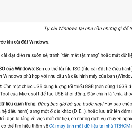
Tự cài Windows tại nhà cần những gì để tiế
ước khi cài đặt Windows:
 cài đặt diễn ra suôn sẻ, tránh “tiền mất tật mang” hoặc mất dữ l
 ISO của Windows:
Bạn có thể tải file ISO (file cài đặt hệ điều hà
n Windows phù hợp với nhu cầu và cấu hình máy của bạn (Wind
t:
Cần một chiếc USB dung lượng tối thiểu 8GB (nên dùng 16GB 
 Tool của Microsoft để tạo USB khởi động. Đây chính là “chìa khóa
dữ liệu quan trọng:
Đừng bao giờ bỏ qua bước này!
Hãy sao chép t
a hệ điều hành) sang một ổ đĩa khác (D, E…), hoặc lưu trữ lên đám 
Nếu bạn lo lắng về việc mất dữ liệu, có những dịch vụ chuyên nghi
 có thể tìm hiểu thêm về
Cài máy tính mất dữ liệu tại nhà TP.HCM