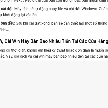
đó chọn “Next”. Nếu ổ đĩa của bạn còn trống hoặc bạn muốn chia l
 cài đặt:
Máy tính sẽ tự động copy file và cài đặt Windows. Quá t
 khởi động lại vài lần.
p ban đầu:
Sau khi cài đặt xong, bạn sẽ cần thiết lập một số thông 
Wi-Fi…
Vụ Cài Win Máy Bàn Bao Nhiêu Tiền Tại Các Cửa Hàn
ng có thời gian, không am hiểu kỹ thuật hoặc đơn giản là muốn sự 
ắc. Vậy, giá dịch vụ cài win máy bàn bao nhiêu tiền tại các cửa