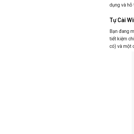
Dẫn
dụng và hỗ 
Chi
Tiết
Từ
Tự Cài Wi
A
Đến
Bạn đang mu
Z
tiết kiệm c
có) và một 