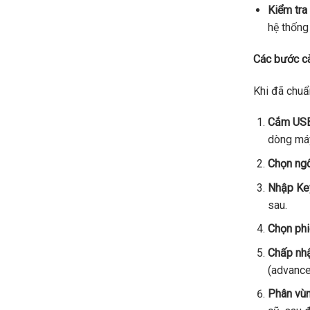
Kiểm tra
hệ thống
Các bước c
Khi đã chuẩ
Cắm USB 
dòng máy
Chọn ngô
Nhập Key
sau.
Chọn ph
Chấp nhậ
(advance
Phân vùn