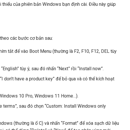
 thiểu của phiên bản Windows bạn định cài. Điều này giúp
n theo các bước cơ bản sau:
hím tắt để vào Boot Menu (thường là F2, F10, F12, DEL tùy
nglish” tùy ý, sau đó nhấn “Next” rồi “Install now”.
I don’t have a product key” để bỏ qua và có thể kích hoạt
: Windows 10 Pro, Windows 11 Home…).
se terms”, sau đó chọn “Custom: Install Windows only
ndows (thường là ổ C) và nhấn “Format” để xóa sạch dữ liệu