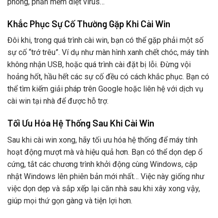
phòng, phần mềm diệt virus…
Khắc Phục Sự Cố Thường Gặp Khi Cài Win
Đôi khi, trong quá trình cài win, bạn có thể gặp phải một số
sự cố “trớ trêu”. Ví dụ như màn hình xanh chết chóc, máy tính
không nhận USB, hoặc quá trình cài đặt bị lỗi. Đừng vội
hoảng hốt, hầu hết các sự cố đều có cách khắc phục. Bạn có
thể tìm kiếm giải pháp trên Google hoặc liên hệ với dịch vụ
cài win tại nhà để được hỗ trợ.
Tối Ưu Hóa Hệ Thống Sau Khi Cài Win
Sau khi cài win xong, hãy tối ưu hóa hệ thống để máy tính
hoạt động mượt mà và hiệu quả hơn. Bạn có thể dọn dẹp ổ
cứng, tắt các chương trình khởi động cùng Windows, cập
nhật Windows lên phiên bản mới nhất… Việc này giống như
việc dọn dẹp và sắp xếp lại căn nhà sau khi xây xong vậy,
giúp mọi thứ gọn gàng và tiện lợi hơn.