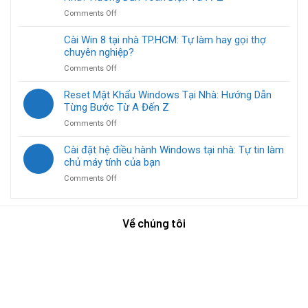
tín
Giải
dễ
on
Comments Off
có
pháp
Cần
mặt
tối
Chuẩn
Cài Win 8 tại nhà TP.HCM: Tự làm hay gọi thợ
trong
ưu
Bị
chuyên nghiệp?
30
cho
Gì
phút:
mọi
on
Comments Off
Trước
Giải
vấn
Cài
Khi
pháp
đề
Win
Reset Mật Khẩu Windows Tại Nhà: Hướng Dẫn
Cài
máy
8
Từng Bước Từ A Đến Z
Máy
tính
tại
Tính
siêu
on
Comments Off
nhà
Tại
tốc!
Reset
TP.HCM:
Nhà?
Mật
Cài đặt hệ điều hành Windows tại nhà: Tự tin làm
Tự
Hướng
Khẩu
chủ máy tính của bạn
làm
Dẫn
Windows
hay
Toàn
on
Comments Off
Tại
gọi
Diện
Cài
Nhà:
thợ
Từ
đặt
Hướng
chuyên
A-
hệ
Dẫn
nghiệp?
Về chúng tôi
Z
điều
Từng
hành
Bước
Windows
Từ
tại
A
nhà:
Đến
Tự
Z
tin
làm