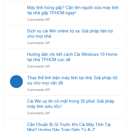
Sửa
Máy
Máy tính hỏng gấp? Cần tìm người sửa máy tính
Tính
tại nhà gấp TP.HCM ngay!
Gaming
on
Comments Off
Tại
Máy
Nhà:
tính
Dịch vụ cài Win online từ xa: Giải pháp tiện lợi
Giải
hỏng
cho mọi nhà
Pháp
gấp?
Nhanh
on
Comments Off
Cần
Gọn
Dịch
tìm
Cho
vụ
Hướng dẫn chi tiết cách Cài Windows 10 Home
người
Gamer
cài
tại nhà TP.HCM cực dễ
sửa
Win
máy
on
Comments Off
online
tính
Hướng
từ
tại
dẫn
Thay thế linh kiện máy tính tại nhà: Giải pháp tối
xa:
nhà
chi
ưu cho mọi vấn đề
Giải
gấp
tiết
pháp
TP.HCM
on
Comments Off
cách
tiện
ngay!
Thay
Cài
lợi
thế
Cài Win uy tín có mặt trong 30 phút: Giải pháp
Windows
cho
linh
máy tính siêu tốc!
10
mọi
kiện
Home
nhà
on
Comments Off
máy
tại
Cài
tính
nhà
Win
Cần Chuẩn Bị Gì Trước Khi Cài Máy Tính Tại
tại
TP.HCM
uy
Nhà? Hướng Dẫn Toàn Diện Từ A-Z
nhà:
cực