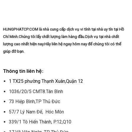
chủ
máy
tính
của
bạn
HUNGPHATCP.COM là nhà cung cấp dịch vụ vi tính tại nhà uy tín tại Hồ
Chí Minh.Chúng tôi lấy chất lượng làm hàng đầu.Dịch vụ tại nhà chất
lượng cao nhất hiện nay.Hãy liên hệ ngay hôm nay để chúng tôi có thể
giúp đỡ bạn.
Thông tin liên hệ:
1 TX25 phường Thạnh Xuân,Quận 12
1036/20/5 CMT8.Tân Bình
73 Hiệp Bình,TP Thủ Đức
57/7 Lý Nam Đế, Hóc Môn
339/1 Tô Hiến Thành, P.12,Q10