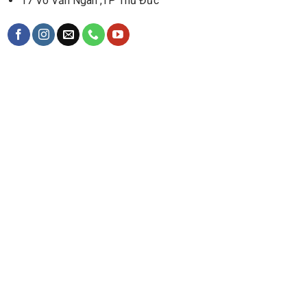
17 Võ Văn Ngân ,TP Thủ Đức