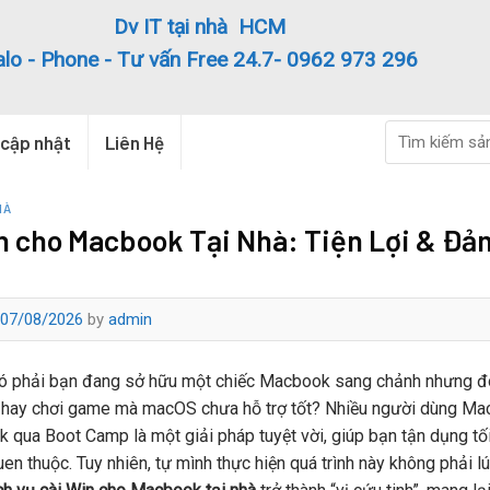
Dv IT tại nhà HCM
alo - Phone - Tư vấn Free 24.7- 0962 973 296
Search
 cập nhật
Liên Hệ
for:
HÀ
n cho Macbook Tại Nhà: Tiện Lợi & Đ
07/08/2026
by
admin
ó phải bạn đang sở hữu một chiếc Macbook sang chảnh nhưng đô
 hay chơi game mà macOS chưa hỗ trợ tốt? Nhiều người dùng Ma
 qua Boot Camp là một giải pháp tuyệt vời, giúp bạn tận dụng t
n thuộc. Tuy nhiên, tự mình thực hiện quá trình này không phải lú