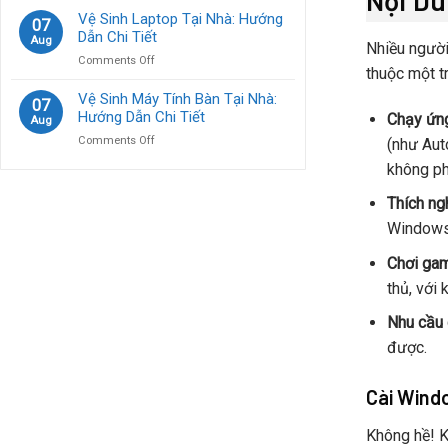
Nội D
Nhà:
Cách
Máy
Vệ Sinh Laptop Tại Nhà: Hướng
Giải
07
Khắc
Tính
Dẫn Chi Tiết
Pháp
Aug
Phục
Nhiều người
Không
Tiện
on
Comments Off
Lên
Lợi
thuộc một t
Vệ
Nguồn
&
Sinh
Vệ Sinh Máy Tính Bàn Tại Nhà:
Tại
07
Hiệu
Laptop
Hướng Dẫn Chi Tiết
Nhà
Chạy ứng
Aug
Quả
Tại
Nhanh
on
Comments Off
(như Aut
Nhà:
Chóng
Vệ
Hướng
không ph
Sinh
Dẫn
Máy
Chi
Thích ng
Tính
Tiết
Bàn
Windows 
Tại
Nhà:
Chơi gam
Hướng
thủ, với
Dẫn
Chi
Nhu cầu 
Tiết
được.
Cài Wind
Không hề! K