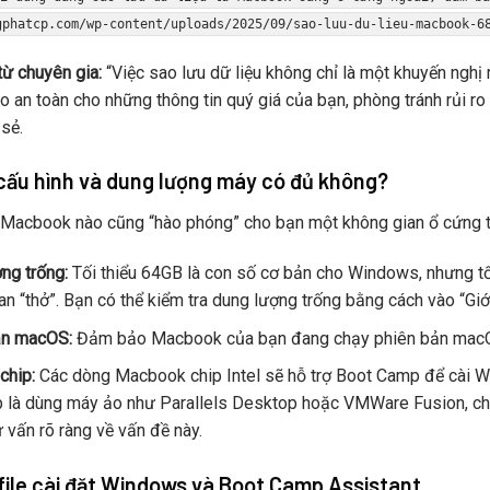
gphatcp.com/wp-content/uploads/2025/09/sao-luu-du-lieu-macbook-6
từ chuyên gia:
“Việc sao lưu dữ liệu không chỉ là một khuyến nghị 
 an toàn cho những thông tin quý giá của bạn, phòng tránh rủi r
 sẻ.
cấu hình và dung lượng máy có đủ không?
 Macbook nào cũng “hào phóng” cho bạn một không gian ổ cứng 
ng trống:
Tối thiểu 64GB là con số cơ bản cho Windows, nhưng tố
an “thở”. Bạn có thể kiểm tra dung lượng trống bằng cách vào “Giới
ản macOS:
Đảm bảo Macbook của bạn đang chạy phiên bản macOS
chip:
Các dòng Macbook chip Intel sẽ hỗ trợ Boot Camp để cài 
p là dùng máy ảo như Parallels Desktop hoặc VMWare Fusion, c
 vấn rõ ràng về vấn đề này.
file cài đặt Windows và Boot Camp Assistant