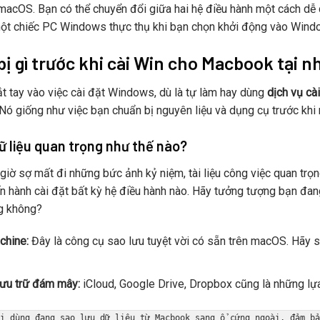
acOS. Bạn có thể chuyển đổi giữa hai hệ điều hành một cách dễ 
ột chiếc PC Windows thực thụ khi bạn chọn khởi động vào Wind
ị gì trước khi cài Win cho Macbook tại 
ắt tay vào việc cài đặt Windows, dù là tự làm hay dùng
dịch vụ cà
 Nó giống như việc bạn chuẩn bị nguyên liệu và dụng cụ trước kh
ữ liệu quan trọng như thế nào?
giờ sợ mất đi những bức ảnh kỷ niệm, tài liệu công việc quan trọ
iến hành cài đặt bất kỳ hệ điều hành nào. Hãy tưởng tượng bạn đan
g không?
chine:
Đây là công cụ sao lưu tuyệt vời có sẵn trên macOS. Hãy s
lưu trữ đám mây:
iCloud, Google Drive, Dropbox cũng là những lựa 
ời dùng đang sao lưu dữ liệu từ Macbook sang ổ cứng ngoài, đảm b