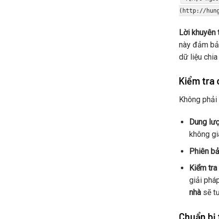
(http://hun
Lời khuyên 
này đảm bảo
dữ liệu chia
Kiểm tra 
Không phải
Dung lượ
không gi
Phiên b
Kiểm tra 
giải phá
nhà
sẽ tư
Chuẩn bị 