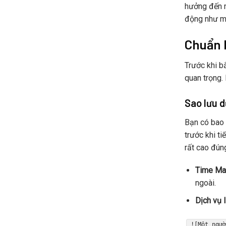
hưởng đến m
động như m
Chuẩn b
Trước khi b
quan trọng.
Sao lưu d
Bạn có bao 
trước khi t
rất cao đún
Time Ma
ngoài.
Dịch vụ 
![Một ngư