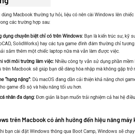
ung
 dùng Macbook thường tự hỏi, liệu có nên cài Windows lên chiếc m
rong các trường hợp sau:
 dụng chuyên biệt chỉ có trên Windows:
Bạn là kiến trúc sư, kỹ 
oCAD, SolidWorks) hay các tựa game đình đám thường chỉ tương 
ải sắm thêm một chiếc laptop nữa mà vẫn làm được việc.
hi với môi trường làm việc:
Nhiều công ty vẫn sử dụng phần mềm h
trên Macbook sẽ giúp bạn dễ dàng hòa nhập mà không gặp trở n
e “hạng nặng”:
Dù macOS đang dần cải thiện khả năng chơi gam
 kho game đồ sộ và hiệu năng tối ưu hơn.
cá nhân đa dạng:
Đơn giản là bạn muốn trải nghiệm cả hai hệ điều
ows trên Macbook có ảnh hưởng đến hiệu năng máy
hi bạn cài đặt Windows thông qua Boot Camp, Windows sẽ chạy đ