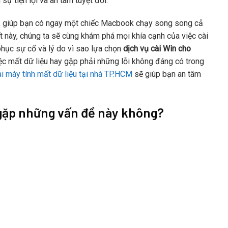
 sự tiện lợi và an tâm tuyệt đối.
 Z, giúp bạn có ngay một chiếc Macbook chạy song song cả
ày, chúng ta sẽ cùng khám phá mọi khía cạnh của việc cài
phục sự cố và lý do vì sao lựa chọn
dịch vụ cài Win cho
iệc mất dữ liệu hay gặp phải những lỗi không đáng có trong
i máy tính mất dữ liệu tại nhà TP.HCM
sẽ giúp bạn an tâm
 gặp những vấn đề này không?