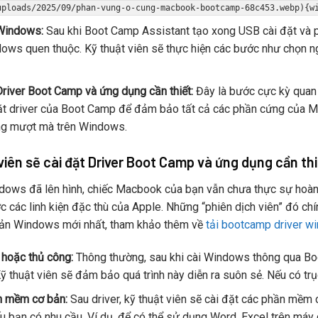
uploads/2025/09/phan-vung-o-cung-macbook-bootcamp-68c453.webp){w
Windows:
Sau khi Boot Camp Assistant tạo xong USB cài đặt và ph
ows quen thuộc. Kỹ thuật viên sẽ thực hiện các bước như chọn n
Driver Boot Camp và ứng dụng cần thiết:
Đây là bước cực kỳ quan 
ặt driver của Boot Camp để đảm bảo tất cả các phần cứng của Ma
ng mượt mà trên Windows.
viên sẽ cài đặt Driver Boot Camp và ứng dụng cần th
dows đã lên hình, chiếc Macbook của bạn vẫn chưa thực sự hoàn 
c các linh kiện đặc thù của Apple. Những “phiên dịch viên” đó ch
bản Windows mới nhất, tham khảo thêm về
tải bootcamp driver w
hoặc thủ công:
Thông thường, sau khi cài Windows thông qua Boo
Kỹ thuật viên sẽ đảm bảo quá trình này diễn ra suôn sẻ. Nếu có trục
n mềm cơ bản:
Sau driver, kỹ thuật viên sẽ cài đặt các phần mềm 
ếu bạn có nhu cầu. Ví dụ, để có thể sử dụng Word, Excel trên máy