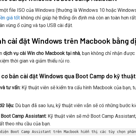
 một file ISO của Windows (thường là Windows 10 hoặc Windows
ền giá tốt
không chỉ giúp hệ thống ổn định mà còn an toàn hơn rấ
ân vùng ổ cứng và tạo USB cài đặt.
nh cài đặt Windows trên Macbook bằng dịc
ọn
dịch vụ cài Win cho Macbook tại nhà
, bạn không chỉ nhận được
 kiệm thời gian và giảm thiểu rủi ro.
cơ bản cài đặt Windows qua Boot Camp do kỹ thuật 
và tư vấn:
Kỹ thuật viên sẽ kiểm tra cấu hình Macbook của bạn, t
ữ liệu:
Dù bạn đã sao lưu, kỹ thuật viên vẫn sẽ có những bước ki
Boot Camp Assistant:
Kỹ thuật viên sẽ mở Boot Camp Assistant,
hất theo nhu cầu của bạn.
diện Boot Camp Assistant trên Macbook hiển thị các tùy chọn phân