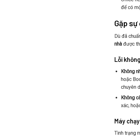
để có mộ
Gặp sự 
Dù đã chuẩn
nhà
được thể
Lỗi không
Không nh
hoặc Boo
chuyên d
Không cà
xác, hoặ
Máy chạy 
Tình trạng 