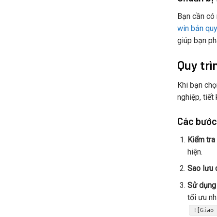
Bạn cần có
win bản quy
giúp bạn ph
Quy trì
Khi bạn ch
nghiệp, tiết
Các bước 
Kiểm tra 
hiện.
Sao lưu d
Sử dụng 
tối ưu n
![Giao 