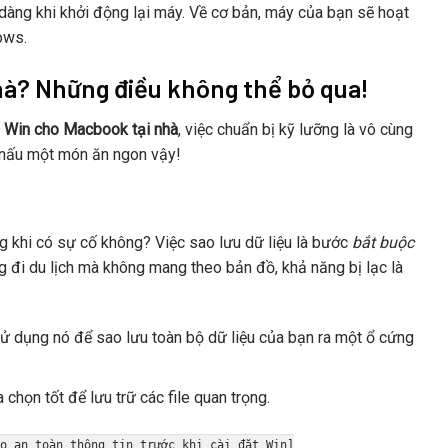
dàng khi khởi động lại máy. Về cơ bản, máy của bạn sẽ hoạt
ows.
nhà? Những điều không thể bỏ qua!
i Win cho Macbook tại nhà
, việc chuẩn bị kỹ lưỡng là vô cùng
i nấu một món ăn ngon vậy!
ng khi có sự cố không? Việc sao lưu dữ liệu là bước
bắt buộc
g đi du lịch mà không mang theo bản đồ, khả năng bị lạc là
ử dụng nó để sao lưu toàn bộ dữ liệu của bạn ra một ổ cứng
chọn tốt để lưu trữ các file quan trọng.
ảo an toàn thông tin trước khi cài đặt Win]