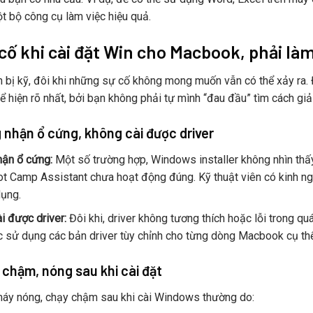
t bộ công cụ làm việc hiệu quả.
cố khi cài đặt Win cho Macbook, phải là
 bị kỹ, đôi khi những sự cố không mong muốn vẫn có thể xảy ra. Đâ
 hiện rõ nhất, bởi bạn không phải tự mình “đau đầu” tìm cách giải
 nhận ổ cứng, không cài được driver
ận ổ cứng:
Một số trường hợp, Windows installer không nhìn thấy
t Camp Assistant chưa hoạt động đúng. Kỹ thuật viên có kinh ng
ụng.
i được driver:
Đôi khi, driver không tương thích hoặc lỗi trong quá 
c sử dụng các bản driver tùy chỉnh cho từng dòng Macbook cụ thể
chậm, nóng sau khi cài đặt
máy nóng, chạy chậm sau khi cài Windows thường do: