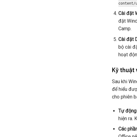
content/
Cài đặt 
đặt Wind
Camp.
Cài đặt 
bộ cài đ
hoạt độ
Kỹ thuật 
Sau khi Win
để hiểu đượ
cho phiên 
Tự động 
hiện ra. 
Các phầ
Office n