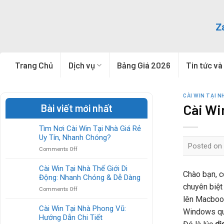
Skip
to
Z
content
Trang Chủ
Dịch vụ
Bảng Giá 2026
Tin tức và
CÀI WIN TẠI N
Cài Wi
Bài viết mới nhất
Tìm Nơi Cài Win Tại Nhà Giá Rẻ
Uy Tín, Nhanh Chóng?
Posted on
on
Comments Off
Tìm
Nơi
Cài Win Tại Nhà Thế Giới Di
Chào bạn, c
Cài
Động: Nhanh Chóng & Dễ Dàng
Win
chuyên biệt
on
Comments Off
Tại
Cài
lên Macbook
Nhà
Win
Cài Win Tại Nhà Phong Vũ:
Giá
Windows que
Tại
Hướng Dẫn Chi Tiết
Rẻ
Nhà