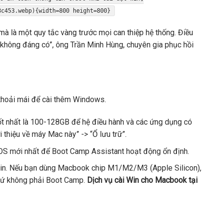
8c453.webp){width=800 height=800}
mà là một quy tắc vàng trước mọi can thiệp hệ thống. Điều
o không đáng có”, ông Trần Minh Hùng, chuyên gia phục hồi
thoải mái để cài thêm Windows.
t nhất là 100-128GB để hệ điều hành và các ứng dụng có
 thiệu về máy Mac này” -> “Ổ lưu trữ”.
 mới nhất để Boot Camp Assistant hoạt động ổn định.
Win. Nếu bạn dùng Macbook chip M1/M2/M3 (Apple Silicon),
hứ không phải Boot Camp.
Dịch vụ cài Win cho Macbook tại