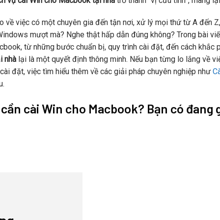
ch vụ cài Win cho Macbook tại nhà
trở thành “vị cứu tinh”, mang lại
o về việc có một chuyên gia đến tận nơi, xử lý mọi thứ từ A đến
ndows mượt mà? Nghe thật hấp dẫn đúng không? Trong bài viết n
book, từ những bước chuẩn bị, quy trình cài đặt, đến cách khắc 
i nhà
lại là một quyết định thông minh. Nếu bạn từng lo lắng về v
ự cài đặt, việc tìm hiểu thêm về các giải pháp chuyên nghiệp như
Cà
u.
o cần cài Win cho Macbook? Bạn có đang