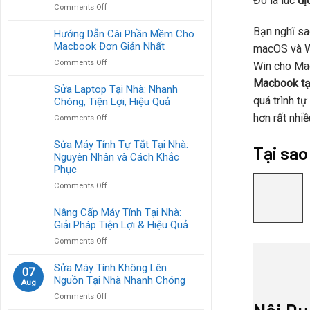
Đó là lúc
dị
Uy
on
Comments Off
Thế
Tín,
Cài
Giới
Nhanh
Bạn nghĩ sa
Win
Hướng Dẫn Cài Phần Mềm Cho
Di
Chóng?
Tại
Macbook Đơn Giản Nhất
Động:
macOS và Wi
Nhà
Nhanh
on
Comments Off
Win cho Mac
Phong
Chóng
Hướng
Vũ:
&
Macbook tạ
Dẫn
Sửa Laptop Tại Nhà: Nhanh
Hướng
Dễ
Cài
quá trình t
Chóng, Tiện Lợi, Hiệu Quả
Dẫn
Dàng
Phần
Chi
hơn rất nhiề
on
Comments Off
Mềm
Tiết
Sửa
Cho
Laptop
Sửa Máy Tính Tự Tắt Tại Nhà:
Macbook
Tại sa
Tại
Nguyên Nhân và Cách Khắc
Đơn
Nhà:
Phục
Giản
Nhanh
Nhất
on
Comments Off
Chóng,
Sửa
Tiện
Máy
Nâng Cấp Máy Tính Tại Nhà:
Lợi,
Tính
Giải Pháp Tiện Lợi & Hiệu Quả
Hiệu
Tự
Quả
on
Comments Off
Tắt
Nâng
Tại
Cấp
Sửa Máy Tính Không Lên
Nhà:
07
Máy
Nguồn Tại Nhà Nhanh Chóng
Nguyên
Aug
Tính
Nhân
on
Comments Off
Tại
và
Sửa