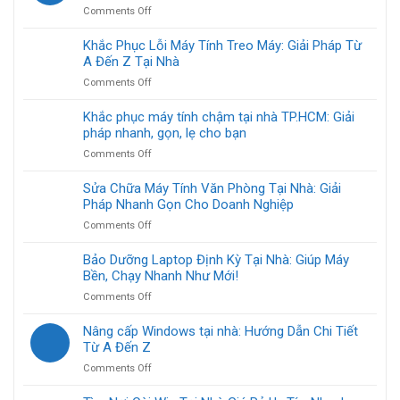
on
Comments Off
Cài
máy
Khắc Phục Lỗi Máy Tính Treo Máy: Giải Pháp Từ
tính
A Đến Z Tại Nhà
tại
on
Comments Off
nhà
Khắc
cho
Phục
Khắc phục máy tính chậm tại nhà TP.HCM: Giải
người
Lỗi
pháp nhanh, gọn, lẹ cho bạn
lớn
Máy
tuổi
on
Comments Off
Tính
TP.HCM:
Khắc
Treo
Hướng
phục
Sửa Chữa Máy Tính Văn Phòng Tại Nhà: Giải
Máy:
dẫn
máy
Pháp Nhanh Gọn Cho Doanh Nghiệp
Giải
từ
tính
Pháp
A
on
Comments Off
chậm
Từ
đến
Sửa
tại
A
Z
Chữa
Bảo Dưỡng Laptop Định Kỳ Tại Nhà: Giúp Máy
nhà
Đến
Máy
Bền, Chạy Nhanh Như Mới!
TP.HCM:
Z
Tính
Giải
Tại
on
Comments Off
Văn
pháp
Nhà
Bảo
Phòng
nhanh,
Dưỡng
Nâng cấp Windows tại nhà: Hướng Dẫn Chi Tiết
Tại
gọn,
Laptop
Từ A Đến Z
Nhà:
lẹ
Định
Giải
cho
on
Comments Off
Kỳ
Pháp
bạn
Nâng
Tại
Nhanh
cấp