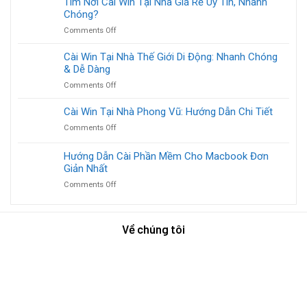
Tìm Nơi Cài Win Tại Nhà Giá Rẻ Uy Tín, Nhanh
Nhà:
Gọn
Windows
Chóng?
Giúp
Cho
tại
Máy
Doanh
on
Comments Off
nhà:
Bền,
Nghiệp
Tìm
Hướng
Chạy
Nơi
Cài Win Tại Nhà Thế Giới Di Động: Nhanh Chóng
Dẫn
Nhanh
Cài
& Dễ Dàng
Chi
Như
Win
Tiết
Mới!
on
Comments Off
Tại
Từ
Cài
Nhà
A
Win
Cài Win Tại Nhà Phong Vũ: Hướng Dẫn Chi Tiết
Giá
Đến
Tại
Rẻ
Z
on
Comments Off
Nhà
Uy
Cài
Thế
Tín,
Win
Hướng Dẫn Cài Phần Mềm Cho Macbook Đơn
Giới
Nhanh
Tại
Di
Giản Nhất
Chóng?
Nhà
Động:
on
Comments Off
Phong
Nhanh
Hướng
Vũ:
Chóng
Dẫn
Hướng
&
Cài
Dẫn
Dễ
Về chúng tôi
Phần
Chi
Dàng
Mềm
Tiết
Cho
Macbook
Đơn
Giản
Nhất