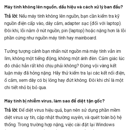
Máy tính không lên nguồn, dấu hiệu và cách xử lý ban đầu?
Trả lời:
Nếu máy tính không lên nguồn, bạn cần kiểm tra kỹ
nguồn điện cấp vào, dây cắm, adapter sạc (đối với laptop).
Đôi khi, lỗi nằm ở nút nguồn, pin (laptop) hoặc nặng hơn là lỗi
phần cứng như nguồn máy tính hay mainboard.
Tưởng tượng cảnh bạn nhấn nút nguồn mà máy tính vẫn im
lìm, không một tiếng động, không một ánh đèn. Cảm giác lúc
đó chắc hẳn rất khó chịu phải không? Đừng vội vàng kết
luận máy đã hỏng nặng. Hãy thử kiểm tra lại các kết nối điện,
ổ cắm, xem dây có bị lỏng hay đứt không. Đôi khi chỉ là một
chi tiết nhỏ bị bỏ qua.
Máy tính bị nhiễm virus, làm sao để diệt tận gốc?
Trả lời:
Để diệt virus hiệu quả, bạn nên sử dụng phần mềm
diệt virus uy tín, cập nhật thường xuyên, và quét toàn bộ hệ
thống. Trong trường hợp nặng, việc cài đặt lại Windows