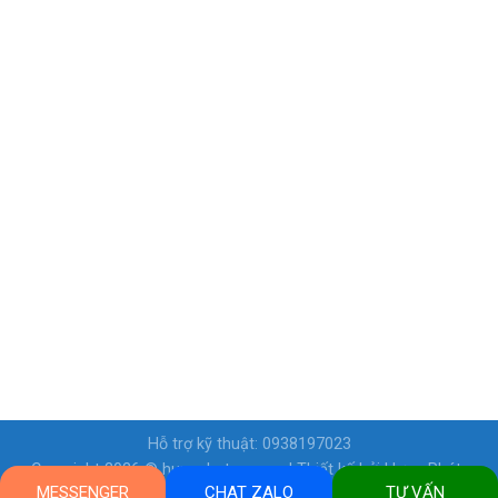
Hỗ trợ kỹ thuật: 0938197023
Copyright 2026 ©
hungphatcp.com
| Thiết kế bởi
Hưng Phát-
MESSENGER
CHAT ZALO
TƯ VẤN
Web site đang chạy Demo -không thương mại