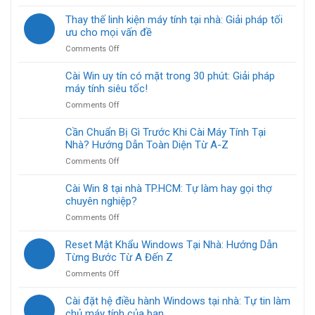
Hướng
từ
tại
dẫn
Thay thế linh kiện máy tính tại nhà: Giải pháp tối
xa:
nhà
chi
ưu cho mọi vấn đề
Giải
gấp
tiết
pháp
TP.HCM
on
Comments Off
cách
tiện
ngay!
Thay
Cài
lợi
thế
Cài Win uy tín có mặt trong 30 phút: Giải pháp
Windows
cho
linh
máy tính siêu tốc!
10
mọi
kiện
Home
nhà
on
Comments Off
máy
tại
Cài
tính
nhà
Win
Cần Chuẩn Bị Gì Trước Khi Cài Máy Tính Tại
tại
TP.HCM
uy
Nhà? Hướng Dẫn Toàn Diện Từ A-Z
nhà:
cực
tín
Giải
dễ
on
Comments Off
có
pháp
Cần
mặt
tối
Chuẩn
Cài Win 8 tại nhà TP.HCM: Tự làm hay gọi thợ
trong
ưu
Bị
chuyên nghiệp?
30
cho
Gì
phút:
mọi
on
Comments Off
Trước
Giải
vấn
Cài
Khi
pháp
đề
Win
Reset Mật Khẩu Windows Tại Nhà: Hướng Dẫn
Cài
máy
8
Từng Bước Từ A Đến Z
Máy
tính
tại
Tính
siêu
on
Comments Off
nhà
Tại
tốc!
Reset
TP.HCM:
Nhà?
Mật
Cài đặt hệ điều hành Windows tại nhà: Tự tin làm
Tự
Hướng
Khẩu
chủ máy tính của bạn
làm