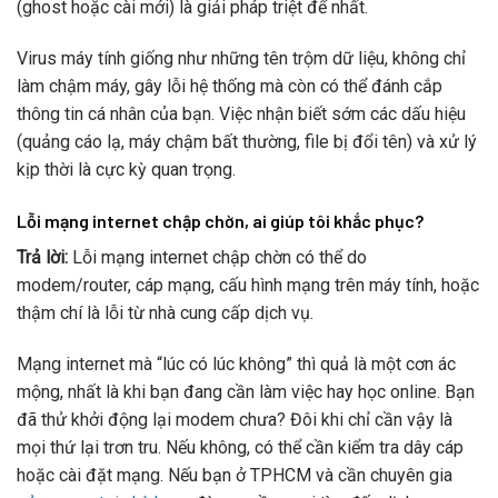
(ghost hoặc cài mới) là giải pháp triệt để nhất.
Virus máy tính giống như những tên trộm dữ liệu, không chỉ
làm chậm máy, gây lỗi hệ thống mà còn có thể đánh cắp
thông tin cá nhân của bạn. Việc nhận biết sớm các dấu hiệu
(quảng cáo lạ, máy chậm bất thường, file bị đổi tên) và xử lý
kịp thời là cực kỳ quan trọng.
Lỗi mạng internet chập chờn, ai giúp tôi khắc phục?
Trả lời:
Lỗi mạng internet chập chờn có thể do
modem/router, cáp mạng, cấu hình mạng trên máy tính, hoặc
thậm chí là lỗi từ nhà cung cấp dịch vụ.
Mạng internet mà “lúc có lúc không” thì quả là một cơn ác
mộng, nhất là khi bạn đang cần làm việc hay học online. Bạn
đã thử khởi động lại modem chưa? Đôi khi chỉ cần vậy là
mọi thứ lại trơn tru. Nếu không, có thể cần kiểm tra dây cáp
hoặc cài đặt mạng. Nếu bạn ở TPHCM và cần chuyên gia