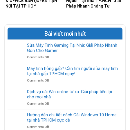
& OFFICE BẢN QUYỀN TẬN
Nguồn Tại Nhà TP.HCM: Giải
NƠI TẠI TP.HCM
Pháp Nhanh Chóng Từ
Chuyên Gia
Bài viết mới nhất
Sửa Máy Tính Gaming Tại Nhà: Giải Pháp Nhanh
Gọn Cho Gamer
on
Comments Off
Sửa
Máy
Máy tính hỏng gấp? Cần tìm người sửa máy tính
Tính
tại nhà gấp TP.HCM ngay!
Gaming
on
Comments Off
Tại
Máy
Nhà:
tính
Dịch vụ cài Win online từ xa: Giải pháp tiện lợi
Giải
hỏng
cho mọi nhà
Pháp
gấp?
Nhanh
on
Comments Off
Cần
Gọn
Dịch
tìm
Cho
vụ
Hướng dẫn chi tiết cách Cài Windows 10 Home
người
Gamer
cài
tại nhà TP.HCM cực dễ
sửa
Win
máy
on
Comments Off
online
tính