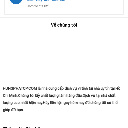
Dẫn
Windows
hay
Toàn
on
Comments Off
Tại
gọi
Diện
Cài
Nhà:
thợ
Từ
đặt
Hướng
chuyên
A-
hệ
Dẫn
nghiệp?
Về chúng tôi
Z
điều
Từng
hành
Bước
Windows
Từ
tại
A
nhà:
Đến
Tự
Z
tin
làm
chủ
máy
tính
của
bạn
HUNGPHATCP.COM là nhà cung cấp dịch vụ vi tính tại nhà uy tín tại Hồ
Chí Minh.Chúng tôi lấy chất lượng làm hàng đầu.Dịch vụ tại nhà chất
lượng cao nhất hiện nay.Hãy liên hệ ngay hôm nay để chúng tôi có thể
giúp đỡ bạn.