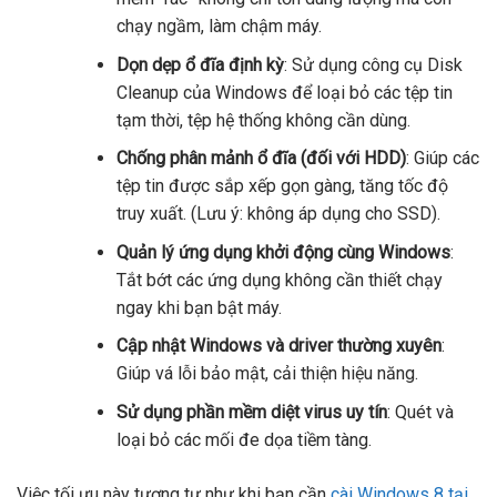
chạy ngầm, làm chậm máy.
Dọn dẹp ổ đĩa định kỳ
: Sử dụng công cụ Disk
Cleanup của Windows để loại bỏ các tệp tin
tạm thời, tệp hệ thống không cần dùng.
Chống phân mảnh ổ đĩa (đối với HDD)
: Giúp các
tệp tin được sắp xếp gọn gàng, tăng tốc độ
truy xuất. (Lưu ý: không áp dụng cho SSD).
Quản lý ứng dụng khởi động cùng Windows
:
Tắt bớt các ứng dụng không cần thiết chạy
ngay khi bạn bật máy.
Cập nhật Windows và driver thường xuyên
:
Giúp vá lỗi bảo mật, cải thiện hiệu năng.
Sử dụng phần mềm diệt virus uy tín
: Quét và
loại bỏ các mối đe dọa tiềm tàng.
Việc tối ưu này tương tự như khi bạn cần
cài Windows 8 tại