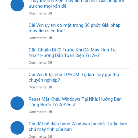
Thay thế linh kiện máy tính tại nhà: Giải pháp tối
xa:
nhà
chi
ưu cho mọi vấn đề
Giải
gấp
tiết
pháp
TP.HCM
on
Comments Off
cách
tiện
ngay!
Thay
Cài
lợi
thế
Cài Win uy tín có mặt trong 30 phút: Giải pháp
Windows
cho
linh
máy tính siêu tốc!
10
mọi
kiện
Home
nhà
on
Comments Off
máy
tại
Cài
tính
nhà
Win
Cần Chuẩn Bị Gì Trước Khi Cài Máy Tính Tại
tại
TP.HCM
uy
Nhà? Hướng Dẫn Toàn Diện Từ A-Z
nhà:
cực
tín
Giải
dễ
on
Comments Off
có
pháp
Cần
mặt
tối
Chuẩn
Cài Win 8 tại nhà TP.HCM: Tự làm hay gọi thợ
trong
ưu
Bị
chuyên nghiệp?
30
cho
Gì
phút:
mọi
on
Comments Off
Trước
Giải
vấn
Cài
Khi
pháp
đề
Win
Reset Mật Khẩu Windows Tại Nhà: Hướng Dẫn
Cài
máy
8
Từng Bước Từ A Đến Z
Máy
tính
tại
Tính
siêu
on
Comments Off
nhà
Tại
tốc!
Reset
TP.HCM:
Nhà?
Mật
Cài đặt hệ điều hành Windows tại nhà: Tự tin làm
Tự
Hướng
Khẩu
chủ máy tính của bạn
làm
Dẫn
Windows
hay
Toàn
on
Comments Off
Tại