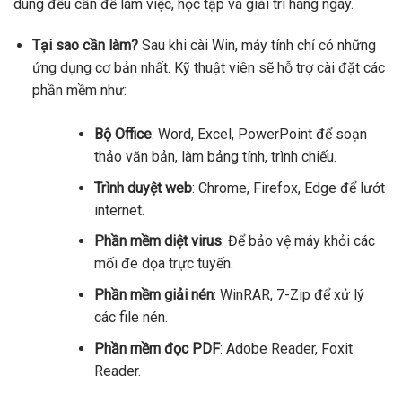
dùng đều cần để làm việc, học tập và giải trí hàng ngày.
Tại sao cần làm?
Sau khi cài Win, máy tính chỉ có những
ứng dụng cơ bản nhất. Kỹ thuật viên sẽ hỗ trợ cài đặt các
phần mềm như:
Bộ Office
: Word, Excel, PowerPoint để soạn
thảo văn bản, làm bảng tính, trình chiếu.
Trình duyệt web
: Chrome, Firefox, Edge để lướt
internet.
Phần mềm diệt virus
: Để bảo vệ máy khỏi các
mối đe dọa trực tuyến.
Phần mềm giải nén
: WinRAR, 7-Zip để xử lý
các file nén.
Phần mềm đọc PDF
: Adobe Reader, Foxit
Reader.