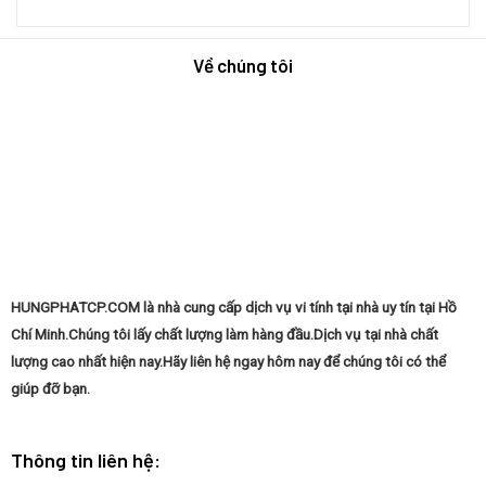
gọi
Diện
Cài
Nhà:
thợ
Từ
đặt
Hướng
chuyên
A-
hệ
Dẫn
nghiệp?
Về chúng tôi
Z
điều
Từng
hành
Bước
Windows
Từ
tại
A
nhà:
Đến
Tự
Z
tin
làm
chủ
máy
tính
của
bạn
HUNGPHATCP.COM là nhà cung cấp dịch vụ vi tính tại nhà uy tín tại Hồ
Chí Minh.Chúng tôi lấy chất lượng làm hàng đầu.Dịch vụ tại nhà chất
lượng cao nhất hiện nay.Hãy liên hệ ngay hôm nay để chúng tôi có thể
giúp đỡ bạn.
Thông tin liên hệ: