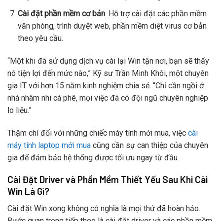
Cài đặt phần mềm cơ bản
: Hỗ trợ cài đặt các phần mềm
văn phòng, trình duyệt web, phần mềm diệt virus cơ bản
theo yêu cầu.
“Một khi đã sử dụng dịch vụ cài lại Win tận nơi, bạn sẽ thấy
nó tiện lợi đến mức nào,” Kỹ sư Trần Minh Khôi, một chuyên
gia IT với hơn 15 năm kinh nghiệm chia sẻ. “Chỉ cần ngồi ở
nhà nhâm nhi cà phê, mọi việc đã có đội ngũ chuyên nghiệp
lo liệu.”
Thậm chí đối với những chiếc máy tính mới mua, việc
cài
máy tính laptop mới mua
cũng cần sự can thiệp của chuyên
gia để đảm bảo hệ thống được tối ưu ngay từ đầu.
Cài Đặt Driver và Phần Mềm Thiết Yếu Sau Khi Cài
Win Là Gì?
Cài đặt Win xong không có nghĩa là mọi thứ đã hoàn hảo.
Bước quan trọng tiếp theo là cài đặt driver và các phần mềm