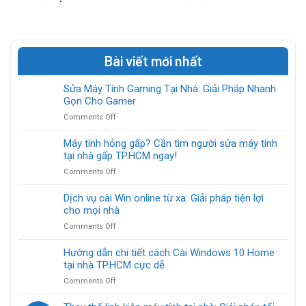
Bài viết mới nhất
Sửa Máy Tính Gaming Tại Nhà: Giải Pháp Nhanh
Gọn Cho Gamer
on
Comments Off
Sửa
Máy
Máy tính hỏng gấp? Cần tìm người sửa máy tính
Tính
tại nhà gấp TP.HCM ngay!
Gaming
on
Comments Off
Tại
Máy
Nhà:
tính
Dịch vụ cài Win online từ xa: Giải pháp tiện lợi
Giải
hỏng
cho mọi nhà
Pháp
gấp?
Nhanh
on
Comments Off
Cần
Gọn
Dịch
tìm
Cho
vụ
Hướng dẫn chi tiết cách Cài Windows 10 Home
người
Gamer
cài
tại nhà TP.HCM cực dễ
sửa
Win
máy
on
Comments Off
online
tính
Hướng
từ
tại
dẫn