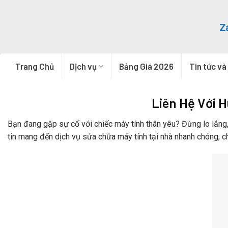
Skip
to
Z
content
Trang Chủ
Dịch vụ
Bảng Giá 2026
Tin tức và
Liên Hệ Với 
Bạn đang gặp sự cố với chiếc máy tính thân yêu? Đừng lo lắng,
tin mang đến dịch vụ sửa chữa máy tính tại nhà nhanh chóng, ch