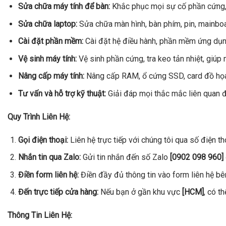
Sửa chữa máy tính để bàn:
Khắc phục mọi sự cố phần cứng, p
Sửa chữa laptop:
Sửa chữa màn hình, bàn phím, pin, mainboa
Cài đặt phần mềm:
Cài đặt hệ điều hành, phần mềm ứng dụn
Vệ sinh máy tính:
Vệ sinh phần cứng, tra keo tản nhiệt, giúp 
Nâng cấp máy tính:
Nâng cấp RAM, ổ cứng SSD, card đồ họa,… 
Tư vấn và hỗ trợ kỹ thuật:
Giải đáp mọi thắc mắc liên quan đ
Quy Trình Liên Hệ:
Gọi điện thoại:
Liên hệ trực tiếp với chúng tôi qua số điện t
Nhắn tin qua Zalo:
Gửi tin nhắn đến số Zalo
[0902 098 960]
Điền form liên hệ:
Điền đầy đủ thông tin vào form liên hệ bên 
Đến trực tiếp cửa hàng:
Nếu bạn ở gần khu vực
[HCM]
, có t
Thông Tin Liên Hệ: