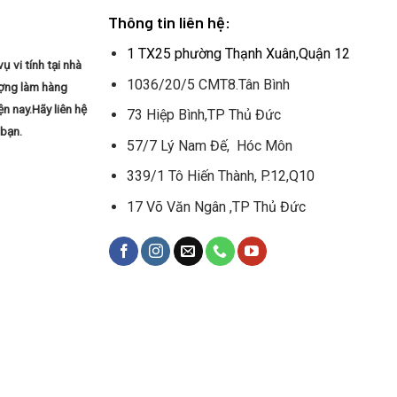
Thông tin liên hệ:
1 TX25 phường Thạnh Xuân,Quận 12
vi tính tại nhà
1036/20/5 CMT8.Tân Bình
lượng làm hàng
n nay.Hãy liên hệ
73 Hiệp Bình,TP Thủ Đức
 bạn.
57/7 Lý Nam Đế, Hóc Môn
339/1 Tô Hiến Thành, P.12,Q10
17 Võ Văn Ngân ,TP Thủ Đức