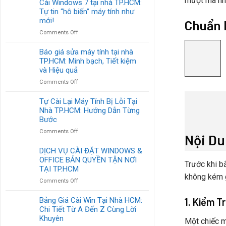
mượt mà như
Cài Windows 7 tại nhà TP.HCM:
Uy
Windows
Tự tin “hô biến” máy tính như
Tín
Tại
TP.HCM:
mới!
Chuẩn B
Nhà:
Cứu
on
Comments Off
Giải
Tinh
Cài
Pháp
Cho
Windows
Báo giá sửa máy tính tại nhà
Nhanh
Chiếc
7
TP.HCM: Minh bạch, Tiết kiệm
Gọn
Máy
tại
Cho
và Hiệu quả
“Ốm
nhà
Mọi
Yếu”
on
Comments Off
TP.HCM:
Lỗi
Của
Báo
Tự
Máy
Bạn
giá
Tự Cài Lại Máy Tính Bị Lỗi Tại
tin
Tính
sửa
Nhà TP.HCM: Hướng Dẫn Từng
“hô
máy
biến”
Bước
tính
máy
on
Comments Off
tại
Nội D
tính
Tự
nhà
như
Cài
DỊCH VỤ CÀI ĐẶT WINDOWS &
TP.HCM:
mới!
Lại
OFFICE BẢN QUYỀN TẬN NƠI
Minh
Trước khi b
Máy
bạch,
TẠI TP.HCM
Tính
không kém gì
Tiết
on
Comments Off
Bị
kiệm
DỊCH
Lỗi
và
VỤ
1. Kiểm T
Bảng Giá Cài Win Tại Nhà HCM:
Tại
Hiệu
CÀI
Chi Tiết Từ A Đến Z Cùng Lời
Nhà
quả
ĐẶT
TP.HCM:
Khuyên
Một chiếc m
WINDOWS
Hướng