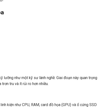
o!
ọa
 kỹ lưỡng như một kỹ sư lành nghề. Giai đoạn này quan trọng
trơn tru và ít rủi ro hơn nhiều.
c linh kiện như CPU, RAM, card đồ họa (GPU) và ổ cứng SSD