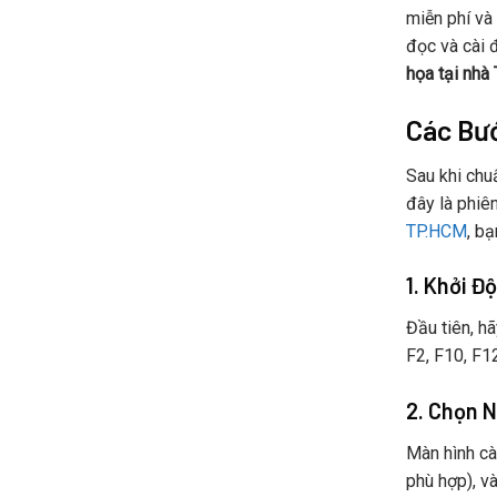
miễn phí và
đọc và cài 
họa tại nhà
Các Bư
Sau khi chu
đây là phiê
TP.HCM
, b
1. Khởi Đ
Đầu tiên, h
F2, F10, F1
2. Chọn N
Màn hình cà
phù hợp), v