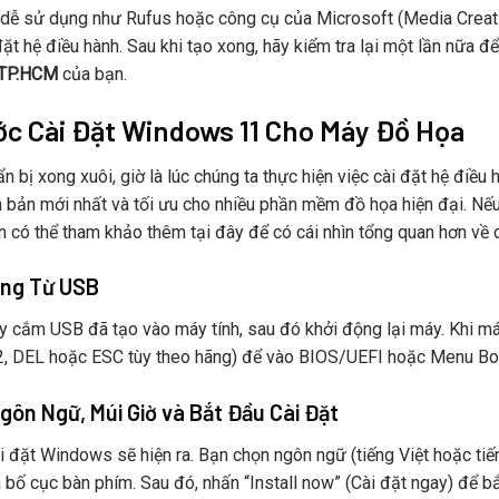
 dễ sử dụng như Rufus hoặc công cụ của Microsoft (Media Creatio
đặt hệ điều hành. Sau khi tạo xong, hãy kiểm tra lại một lần nữ
 TP.HCM
của bạn.
ớc Cài Đặt Windows 11 Cho Máy Đồ Họa
ẩn bị xong xuôi, giờ là lúc chúng ta thực hiện việc cài đặt hệ điề
n bản mới nhất và tối ưu cho nhiều phần mềm đồ họa hiện đại. N
ạn có thể tham khảo thêm tại đây để có cái nhìn tổng quan hơn về d
ộng Từ USB
ãy cắm USB đã tạo vào máy tính, sau đó khởi động lại máy. Khi m
2, DEL hoặc ESC tùy theo hãng) để vào BIOS/UEFI hoặc Menu Boo
gôn Ngữ, Múi Giờ và Bắt Đầu Cài Đặt
i đặt Windows sẽ hiện ra. Bạn chọn ngôn ngữ (tiếng Việt hoặc tiến
à bố cục bàn phím. Sau đó, nhấn “Install now” (Cài đặt ngay) để 