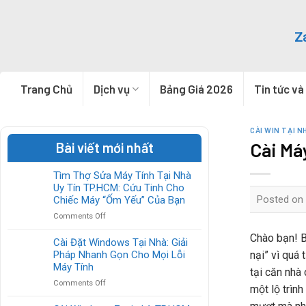
Skip
to
Z
content
Trang Chủ
Dịch vụ
Bảng Giá 2026
Tin tức và
CÀI WIN TẠI N
Cài Má
Bài viết mới nhất
Tìm Thợ Sửa Máy Tính Tại Nhà
Uy Tín TP.HCM: Cứu Tinh Cho
Posted on
Chiếc Máy “Ốm Yếu” Của Bạn
on
Comments Off
Tìm
Chào bạn! B
Thợ
Cài Đặt Windows Tại Nhà: Giải
Sửa
nại” vì quá
Pháp Nhanh Gọn Cho Mọi Lỗi
Máy
Máy Tính
tại căn nhà
Tính
on
Comments Off
Tại
một lộ trình
Cài
Nhà
Đặt