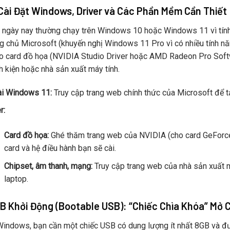
 Cài Đặt Windows, Driver và Các Phần Mềm Cần Thiết
ngày nay thường chạy trên Windows 10 hoặc Windows 11 vì tính t
ng chủ Microsoft (khuyến nghị Windows 11 Pro vì có nhiều tính nă
o card đồ họa (NVIDIA Studio Driver hoặc AMD Radeon Pro Softwa
nh kiện hoặc nhà sản xuất máy tính.
ài Windows 11:
Truy cập trang web chính thức của Microsoft để tả
r:
Card đồ họa:
Ghé thăm trang web của NVIDIA (cho card GeForc
card và hệ điều hành bạn sẽ cài.
Chipset, âm thanh, mạng:
Truy cập trang web của nhà sản xuất m
laptop.
SB Khởi Động (Bootable USB): “Chiếc Chìa Khóa” Mở 
Windows, bạn cần một chiếc USB có dung lượng ít nhất 8GB và đ