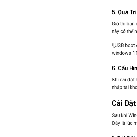
5. Quá Tr
Giờ thì bạn 
này có thể 
![USB boot
windows 11
6. Cấu Hì
Khi cài đặt
nhập tài kh
Cài Đặ
Sau khi Win
Đây là lúc 