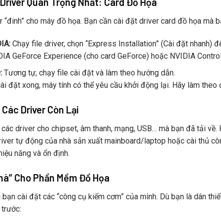
t Driver Quan Trọng Nhất: Card Đồ Họa
er “đinh” cho máy đồ họa. Bạn cần cài đặt driver card đồ họa mà b
IA:
Chạy file driver, chọn “Express Installation” (Cài đặt nhanh) 
IA GeForce Experience (cho card GeForce) hoặc NVIDIA Control
:
Tương tự, chạy file cài đặt và làm theo hướng dẫn.
cài đặt xong, máy tính có thể yêu cầu khởi động lại. Hãy làm theo
t Các Driver Còn Lại
à các driver cho chipset, âm thanh, mạng, USB… mà bạn đã tải về
river tự động của nhà sản xuất mainboard/laptop hoặc cài thủ công
iệu năng và ổn định.
Nhà” Cho Phần Mềm Đồ Họa
 bạn cài đặt các “công cụ kiếm cơm” của mình. Dù bạn là dân thiết
 trước: