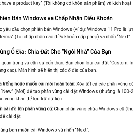
’t have a product key” (Tôi không có khóa sản phẩm) và kích hoạt 
Phiên Bản Windows và Chấp Nhận Điều Khoản
 yêu cầu chọn phiên bản Windows (ví dụ: Windows 11 Pro là lựa c
 terms” (Tôi chấp nhận các điều khoản cấp phép) và nhấn “Next”.
ùng Ổ Đĩa: Chia Đất Cho “Ngôi Nhà” Của Bạn
 quan trọng và cần sự cẩn thận. Bạn chọn loại cài đặt “Custom: In
g cao). Màn hình sẽ hiển thị các ổ đĩa của bạn.
a trống hoặc muốn cài mới hoàn toàn:
Xóa tất cả các phân vùng cũ
 “New” (Mới) để tạo phân vùng cài đặt Windows (thường là 100-2
n vùng khác để lưu trữ dữ liệu.
 cài đè lên phân vùng cũ:
Chọn phân vùng chứa Windows cũ (thườn
để cài đặt.
vùng bạn muốn cài Windows và nhấn “Next”.