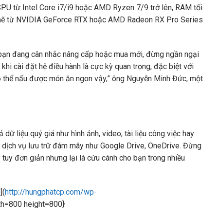
U từ Intel Core i7/i9 hoặc AMD Ryzen 7/9 trở lên, RAM tối
nh mẽ từ NVIDIA GeForce RTX hoặc AMD Radeon RX Pro Series
u bạn đang cân nhắc nâng cấp hoặc mua mới, đừng ngần ngại
 khi cài đặt hệ điều hành là cực kỳ quan trọng, đặc biệt với
có thể nấu được món ăn ngon vậy,” ông Nguyễn Minh Đức, một
dữ liệu quý giá như hình ảnh, video, tài liệu công việc hay
c dịch vụ lưu trữ đám mây như Google Drive, OneDrive. Đừng
y tuy đơn giản nhưng lại là cứu cánh cho bạn trong nhiều
](
http://hungphatcp.com/wp-
th=800 height=800}