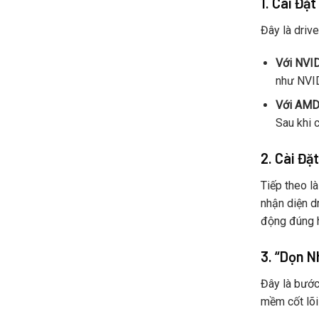
1. Cài Đặ
Đây là driv
Với NVID
như NVID
Với AMD
Sau khi 
2. Cài Đặ
Tiếp theo l
nhận diện d
động đúng h
3. “Dọn 
Đây là bước
mềm cốt lõi