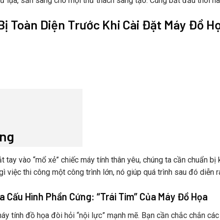
 lụa, sẵn sàng cho mọi thử thách sáng tạo. Cùng bắt đầu thôi nà
ị Toàn Diện Trước Khi Cài Đặt Máy Đồ H
ung
ắt tay vào “mổ xẻ” chiếc máy tính thân yêu, chúng ta cần chuẩn bị
 việc thi công một công trình lớn, nó giúp quá trình sau đó diễn ra 
ra Cấu Hình Phần Cứng: “Trái Tim” Của Máy Đồ Họa
áy tính đồ họa đòi hỏi “nội lực” mạnh mẽ. Bạn cần chắc chắn cá