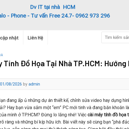
Dv IT tại nhà HCM
alo - Phone - Tư vấn Free 24.7- 0962 973 296
Search
 cập nhật
Liên Hệ
for:
HÀ
y Tính Đồ Họa Tại Nhà TP.HCM: Hướng 
01/08/2026
by
admin
ạn đang ấp ủ những dự án thiết kế, chỉnh sửa video hay dựng hình 
 tải? Hay bạn vừa sắm một “em” PC mới tinh và đang băn khoăn 
 của mình ở TP.HCM? Đừng lo lắng nhé! Việc
cài máy tính đồ họa 
 rõ ràng và những bí kíp hữu ích. Bài viết này sẽ cùng bạn “phá đả