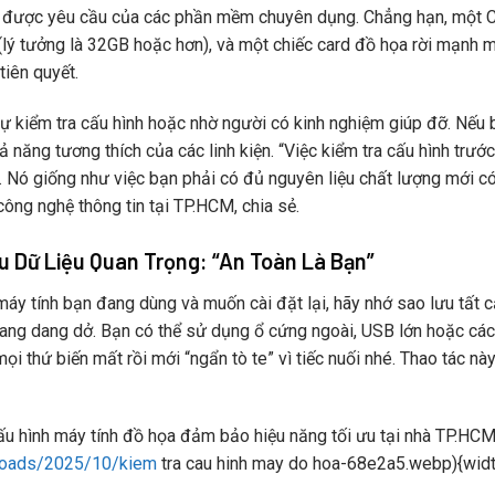
được yêu cầu của các phần mềm chuyên dụng. Chẳng hạn, một CP
(lý tưởng là 32GB hoặc hơn), và một chiếc card đồ họa rời mạ
 tiên quyết.
tự kiểm tra cấu hình hoặc nhờ người có kinh nghiệm giúp đỡ. Nế
ả năng tương thích của các linh kiện. “Việc kiểm tra cấu hình trước
 Nó giống như việc bạn phải có đủ nguyên liệu chất lượng mới 
công nghệ thông tin tại TP.HCM, chia sẻ.
u Dữ Liệu Quan Trọng: “An Toàn Là Bạn”
áy tính bạn đang dùng và muốn cài đặt lại, hãy nhớ sao lưu tất cả 
ang dang dở. Bạn có thể sử dụng ổ cứng ngoài, USB lớn hoặc cá
ọi thứ biến mất rồi mới “ngẩn tò te” vì tiếc nuối nhé. Thao tác nà
cấu hình máy tính đồ họa đảm bảo hiệu năng tối ưu tại nhà TP.HCM
loads/2025/10/kiem
tra cau hinh may do hoa-68e2a5.webp){wid