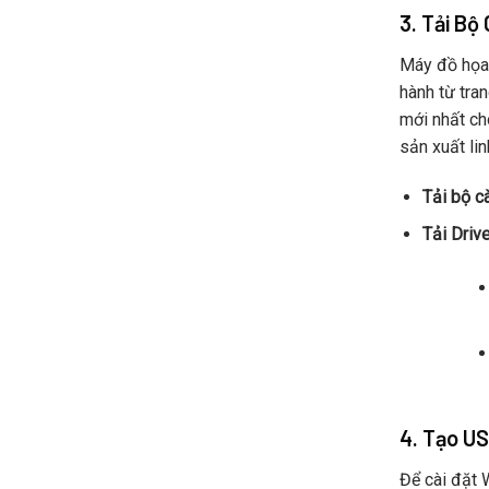
Dẫn
3. Tải Bộ
Chi
Tiết
Máy đồ họa 
Từ
A
hành từ tra
Đến
mới nhất ch
Z
sản xuất li
Tải bộ c
Tải Drive
4. Tạo U
Để cài đặt 