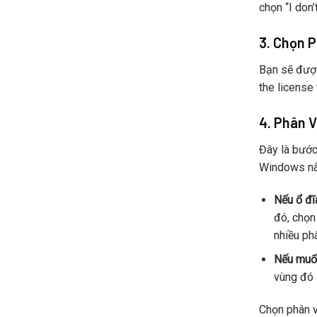
chọn “I don
3. Chọn 
Bạn sẽ được
the license
4. Phân V
Đây là bước
Windows nân
Nếu ổ đĩ
đó, chọn
nhiều phâ
Nếu muốn
vùng đó 
Chọn phân 