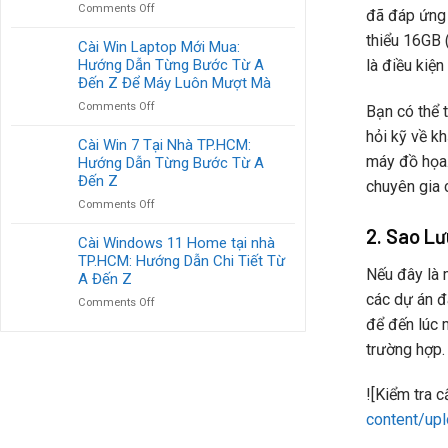
on
Comments Off
&
đã đáp ứng 
Dẫn
Bảng
OFFICE
Từng
thiểu 16GB 
Giá
Cài Win Laptop Mới Mua:
BẢN
Bước
Cài
là điều kiện
Hướng Dẫn Từng Bước Từ A
QUYỀN
Win
TẬN
Đến Z Để Máy Luôn Mượt Mà
Tại
NƠI
on
Comments Off
Bạn có thể 
Nhà
TẠI
Cài
HCM:
TP.HCM
hỏi kỹ về kh
Win
Cài Win 7 Tại Nhà TP.HCM:
Chi
Laptop
máy đồ họa.
Hướng Dẫn Từng Bước Từ A
Tiết
Mới
Từ
Đến Z
chuyên gia 
Mua:
A
on
Comments Off
Hướng
Đến
Cài
Dẫn
Z
2. Sao Lư
Win
Cài Windows 11 Home tại nhà
Từng
Cùng
7
TP.HCM: Hướng Dẫn Chi Tiết Từ
Bước
Lời
Nếu đây là m
Tại
Từ
A Đến Z
Khuyên
Nhà
A
các dự án đ
on
Comments Off
TP.HCM:
Đến
Cài
để đến lúc m
Hướng
Z
Windows
Dẫn
Để
trường hợp.
11
Từng
Máy
Home
Bước
Luôn
tại
Từ
![Kiểm tra 
Mượt
nhà
A
Mà
content/up
TP.HCM:
Đến
Hướng
Z