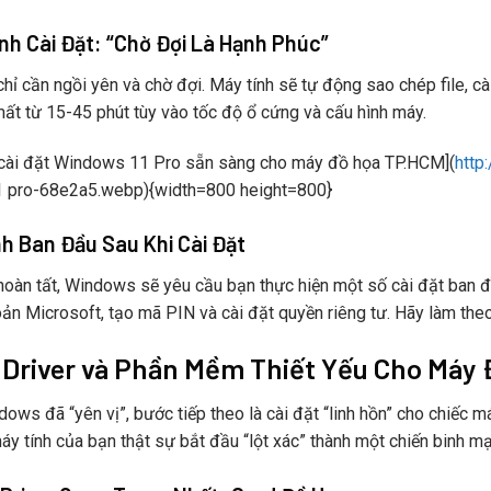
ình Cài Đặt: “Chờ Đợi Là Hạnh Phúc”
chỉ cần ngồi yên và chờ đợi. Máy tính sẽ tự động sao chép file, cài
mất từ 15-45 phút tùy vào tốc độ ổ cứng và cấu hình máy.
 cài đặt Windows 11 Pro sẵn sàng cho máy đồ họa TP.HCM](
http
 pro-68e2a5.webp){width=800 height=800}
nh Ban Đầu Sau Khi Cài Đặt
 hoàn tất, Windows sẽ yêu cầu bạn thực hiện một số cài đặt ban 
oản Microsoft, tạo mã PIN và cài đặt quyền riêng tư. Hãy làm the
t Driver và Phần Mềm Thiết Yếu Cho Máy
dows đã “yên vị”, bước tiếp theo là cài đặt “linh hồn” cho chiếc
máy tính của bạn thật sự bắt đầu “lột xác” thành một chiến binh m