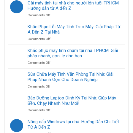
Cài máy tính tại nhà cho người lớn tuổi TP.HCM:
Hướng dẫn từ A đến Z
on
Comments Off
Cài
máy
Khắc Phục Lỗi Máy Tính Treo Máy: Giải Pháp Từ
tính
A Đến Z Tại Nhà
tại
on
Comments Off
nhà
Khắc
cho
Phục
Khắc phục máy tính chậm tại nhà TP.HCM: Giải
người
Lỗi
pháp nhanh, gọn, lẹ cho bạn
lớn
Máy
tuổi
on
Comments Off
Tính
TP.HCM:
Khắc
Treo
Hướng
phục
Sửa Chữa Máy Tính Văn Phòng Tại Nhà: Giải
Máy:
dẫn
máy
Pháp Nhanh Gọn Cho Doanh Nghiệp
Giải
từ
tính
Pháp
A
on
Comments Off
chậm
Từ
đến
Sửa
tại
A
Z
Chữa
Bảo Dưỡng Laptop Định Kỳ Tại Nhà: Giúp Máy
nhà
Đến
Máy
Bền, Chạy Nhanh Như Mới!
TP.HCM:
Z
Tính
Giải
Tại
on
Comments Off
Văn
pháp
Nhà
Bảo
Phòng
nhanh,
Dưỡng
Nâng cấp Windows tại nhà: Hướng Dẫn Chi Tiết
Tại
gọn,
Laptop
Từ A Đến Z
Nhà:
lẹ
Định
Giải