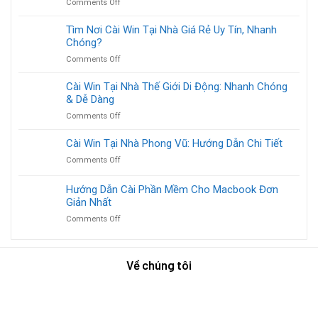
cho
on
Comments Off
Kỳ
Pháp
bạn
Nâng
Tại
Nhanh
cấp
Tìm Nơi Cài Win Tại Nhà Giá Rẻ Uy Tín, Nhanh
Nhà:
Gọn
Windows
Chóng?
Giúp
Cho
tại
Máy
Doanh
on
Comments Off
nhà:
Bền,
Nghiệp
Tìm
Hướng
Chạy
Nơi
Cài Win Tại Nhà Thế Giới Di Động: Nhanh Chóng
Dẫn
Nhanh
Cài
& Dễ Dàng
Chi
Như
Win
Tiết
Mới!
on
Comments Off
Tại
Từ
Cài
Nhà
A
Win
Cài Win Tại Nhà Phong Vũ: Hướng Dẫn Chi Tiết
Giá
Đến
Tại
Rẻ
Z
on
Comments Off
Nhà
Uy
Cài
Thế
Tín,
Win
Hướng Dẫn Cài Phần Mềm Cho Macbook Đơn
Giới
Nhanh
Tại
Di
Giản Nhất
Chóng?
Nhà
Động:
on
Comments Off
Phong
Nhanh
Hướng
Vũ:
Chóng
Dẫn
Hướng
&
Cài
Dẫn
Dễ
Về chúng tôi
Phần
Chi
Dàng
Mềm
Tiết
Cho
Macbook
Đơn