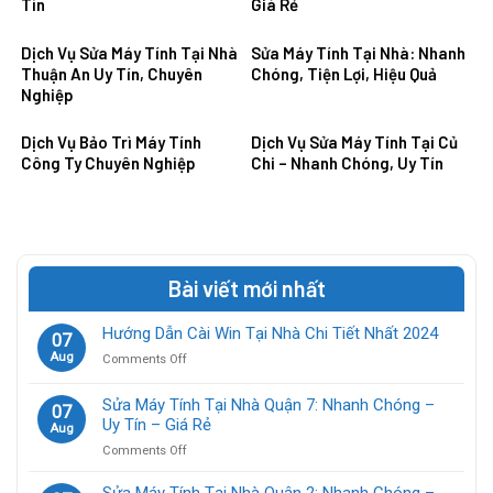
Tín
Giá Rẻ
Dịch Vụ Sửa Máy Tính Tại Nhà
Sửa Máy Tính Tại Nhà: Nhanh
Thuận An Uy Tín, Chuyên
Chóng, Tiện Lợi, Hiệu Quả
Nghiệp
Dịch Vụ Bảo Trì Máy Tính
Dịch Vụ Sửa Máy Tính Tại Củ
Công Ty Chuyên Nghiệp
Chi – Nhanh Chóng, Uy Tín
Bài viết mới nhất
Hướng Dẫn Cài Win Tại Nhà Chi Tiết Nhất 2024
07
Aug
on
Comments Off
Hướng
Dẫn
Sửa Máy Tính Tại Nhà Quận 7: Nhanh Chóng –
07
Cài
Uy Tín – Giá Rẻ
Aug
Win
on
Comments Off
Tại
Sửa
Nhà
Máy
Chi
Sửa Máy Tính Tại Nhà Quận 2: Nhanh Chóng –