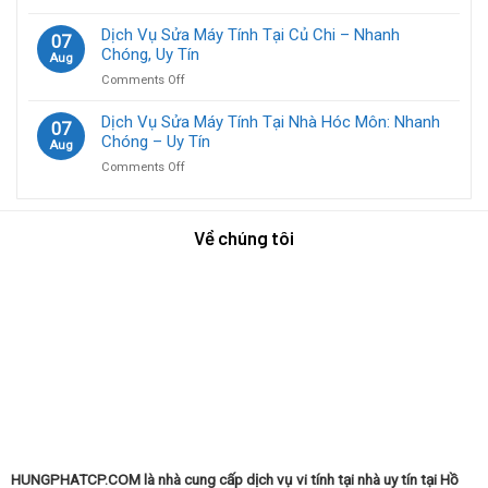
Uy
Rẻ
Dịch
Nhanh
Tín,
Vụ
Dịch Vụ Sửa Máy Tính Tại Củ Chi – Nhanh
Chóng,
07
Chuyên
Bảo
Chóng, Uy Tín
Tiện
Aug
Nghiệp
Trì
Lợi,
on
Comments Off
Máy
Hiệu
Dịch
Tính
Quả
Vụ
Dịch Vụ Sửa Máy Tính Tại Nhà Hóc Môn: Nhanh
Công
07
Sửa
Chóng – Uy Tín
Ty
Aug
Máy
Chuyên
on
Comments Off
Tính
Nghiệp
Dịch
Tại
Vụ
Củ
Sửa
Chi
Về chúng tôi
Máy
–
Tính
Nhanh
Tại
Chóng,
Nhà
Uy
Hóc
Tín
Môn:
Nhanh
Chóng
–
Uy
Tín
HUNGPHATCP.COM là nhà cung cấp dịch vụ vi tính tại nhà uy tín tại Hồ