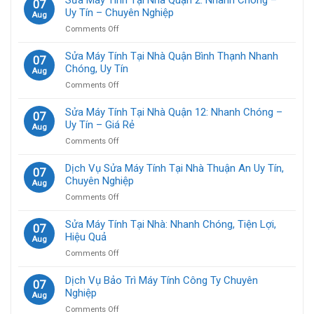
07
Tính
Tiết
Uy Tín – Chuyên Nghiệp
Aug
Tại
Nhất
on
Comments Off
Nhà
2024
Sửa
Quận
Máy
Sửa Máy Tính Tại Nhà Quận Bình Thạnh Nhanh
7:
07
Tính
Chóng, Uy Tín
Nhanh
Aug
Tại
Chóng
on
Comments Off
Nhà
–
Sửa
Quận
Uy
Máy
Sửa Máy Tính Tại Nhà Quận 12: Nhanh Chóng –
2:
07
Tín
Tính
Uy Tín – Giá Rẻ
Nhanh
Aug
–
Tại
Chóng
Giá
on
Comments Off
Nhà
–
Rẻ
Sửa
Quận
Uy
Máy
Dịch Vụ Sửa Máy Tính Tại Nhà Thuận An Uy Tín,
Bình
07
Tín
Tính
Chuyên Nghiệp
Thạnh
Aug
–
Tại
Nhanh
Chuyên
on
Comments Off
Nhà
Chóng,
Nghiệp
Dịch
Quận
Uy
Vụ
Sửa Máy Tính Tại Nhà: Nhanh Chóng, Tiện Lợi,
12:
07
Tín
Sửa
Hiệu Quả
Nhanh
Aug
Máy
Chóng
on
Comments Off
Tính
–
Sửa
Tại
Uy
Máy
Dịch Vụ Bảo Trì Máy Tính Công Ty Chuyên
Nhà
07
Tín
Tính
Nghiệp
Thuận
Aug
–
Tại
An
Giá
on
Comments Off
Nhà: