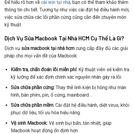
Để hiểu rõ hơn về
cài win tại nhà
, bạn có thể tham khảo thêm
thông tin chi tiết. Tương tự như việc cài đặt hệ điều hành mới,
việc sửa chữa các lỗi phần cứng cũng cần đến chuyên môn
kỹ thuật.
Dịch Vụ Sửa Macbook Tại Nhà HCM Cụ Thể Là Gì?
Dịch vụ
sửa macbook tại nhà hcm
cung cấp đầy đủ các giải
pháp cho mọi vấn đề của Macbook:
Kiểm tra, chẩn đoán lỗi miễn phí:
Kỹ thuật viên sẽ kiểm tra
kỹ lưỡng để xác định chính xác nguyên nhân gây ra lỗi.
Sửa chữa phần cứng:
Thay thế linh kiện bị hỏng như màn
hình, bàn phím, pin, ổ cứng, mainboard…
Sửa chữa phần mềm:
Cài đặt hệ điều hành, diệt virus, khôi
phục dữ liệu, tối ưu hóa hiệu năng.
Vệ sinh Macbook:
Vệ sinh bụi bẩn, tản nhiệt, giúp
Macbook hoạt động ổn định hơn.