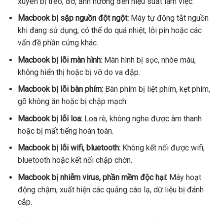
xuyên bị treo, đơ, ảnh hưởng đến hiệu suất làm việc.
Macbook bị sập nguồn đột ngột:
Máy tự động tắt nguồn
khi đang sử dụng, có thể do quá nhiệt, lỗi pin hoặc các
vấn đề phần cứng khác.
Macbook bị lỗi màn hình:
Màn hình bị sọc, nhòe màu,
không hiển thị hoặc bị vỡ do va đập.
Macbook bị lỗi bàn phím:
Bàn phím bị liệt phím, kẹt phím,
gõ không ăn hoặc bị chập mạch.
Macbook bị lỗi loa:
Loa rè, không nghe được âm thanh
hoặc bị mất tiếng hoàn toàn.
Macbook bị lỗi wifi, bluetooth:
Không kết nối được wifi,
bluetooth hoặc kết nối chập chờn.
Macbook bị nhiễm virus, phần mềm độc hại:
Máy hoạt
động chậm, xuất hiện các quảng cáo lạ, dữ liệu bị đánh
cắp.