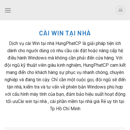
Skip
to
content
CÀI WIN TẠI NHÀ
Dịch vụ cài Win tại nhà HungPhatCP là giải pháp tiện ích
dành cho người dùng có nhu cầu cài đặt hoặc nâng cấp hệ
điều hành Windows mà không cần phải đến cửa hàng. Với
đội ngũ kỹ thuật viên giàu kinh nghiệm, HungPhatCP cam kết
mang đến cho khách hàng sự phục vụ nhanh chóng, chuyên
nghiệp và đáng tin cậy. Chỉ cần một cuộc gọi, đội ngũ sẽ đến
tận nhà, kiểm tra và tư vấn về phiên bản Windows phù hợp
với cấu hình máy tính của bạn, đảm bảo hiệu suất hoạt động
tối ưuCài win tại nhà , cài phần mềm tại nhà giá Rẻ uy tín tại
Tp Hồ Chí Minh