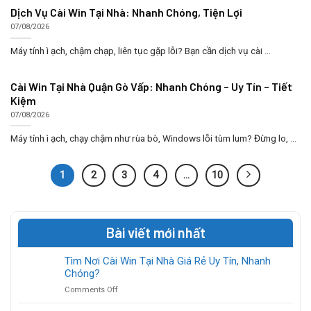
Dịch Vụ Cài Win Tại Nhà: Nhanh Chóng, Tiện Lợi
07/08/2026
Máy tính ì ạch, chậm chạp, liên tục gặp lỗi? Bạn cần dịch vụ cài ...
Cài Win Tại Nhà Quận Gò Vấp: Nhanh Chóng – Uy Tín – Tiết
Kiệm
07/08/2026
Máy tính ì ạch, chạy chậm như rùa bò, Windows lỗi tùm lum? Đừng lo, ...
1
2
3
4
…
10
Bài viết mới nhất
Tìm Nơi Cài Win Tại Nhà Giá Rẻ Uy Tín, Nhanh
Chóng?
on
Comments Off
Tìm