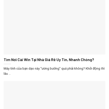
Tìm Nơi Cài Win Tại Nhà Giá Rẻ Uy Tín, Nhanh Chóng?
Máy tính của bạn dạo này “ương bướng” quá phải không? Khởi động thì
lâu ...