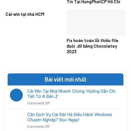
Tín Tại HungPhatCP Hồ Chí
Minh
Cài win tại nhà HCM
Fix hoàn toàn lỗi thiếu file
đuôi .dll bằng Chocolatey
2023
Bài viết mới nhất
Cài Win Tại Nhà Nhanh Chóng: Hướng Dẫn Chi
Tiết Từ A Đến Z
on
Comments Off
Cài
Win
Cần Dịch Vụ Cài Đặt Hệ Điều Hành Windows
Tại
Chuyên Nghiệp? Đọc Ngay!
Nhà
on
Comments Off
Nhanh