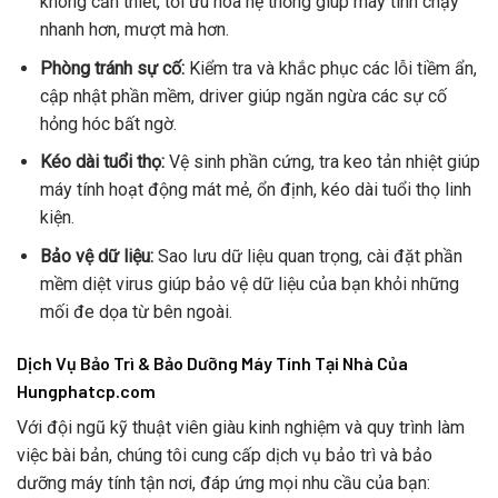
không cần thiết, tối ưu hóa hệ thống giúp máy tính chạy
nhanh hơn, mượt mà hơn.
Phòng tránh sự cố:
Kiểm tra và khắc phục các lỗi tiềm ẩn,
cập nhật phần mềm, driver giúp ngăn ngừa các sự cố
hỏng hóc bất ngờ.
Kéo dài tuổi thọ:
Vệ sinh phần cứng, tra keo tản nhiệt giúp
máy tính hoạt động mát mẻ, ổn định, kéo dài tuổi thọ linh
kiện.
Bảo vệ dữ liệu:
Sao lưu dữ liệu quan trọng, cài đặt phần
mềm diệt virus giúp bảo vệ dữ liệu của bạn khỏi những
mối đe dọa từ bên ngoài.
Dịch Vụ Bảo Trì & Bảo Dưỡng Máy Tính Tại Nhà Của
Hungphatcp.com
Với đội ngũ kỹ thuật viên giàu kinh nghiệm và quy trình làm
việc bài bản, chúng tôi cung cấp dịch vụ bảo trì và bảo
dưỡng máy tính tận nơi, đáp ứng mọi nhu cầu của bạn: