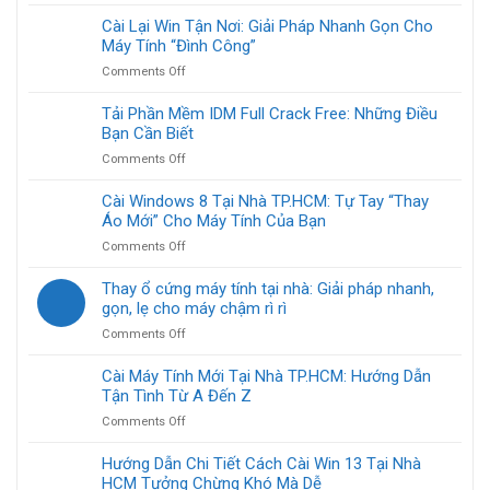
Cần
Chóng:
Dịch
Cài Lại Win Tận Nơi: Giải Pháp Nhanh Gọn Cho
Hướng
Vụ
Máy Tính “Đình Công”
Dẫn
Cài
Chi
on
Comments Off
Đặt
Tiết
Cài
Hệ
Từ
Lại
Tải Phần Mềm IDM Full Crack Free: Những Điều
Điều
A
Win
Bạn Cần Biết
Hành
Đến
Tận
Windows
Z
on
Comments Off
Nơi:
Chuyên
Tải
Giải
Nghiệp?
Phần
Cài Windows 8 Tại Nhà TP.HCM: Tự Tay “Thay
Pháp
Đọc
Mềm
Áo Mới” Cho Máy Tính Của Bạn
Nhanh
Ngay!
IDM
Gọn
on
Comments Off
Full
Cho
Cài
Crack
Máy
Windows
Thay ổ cứng máy tính tại nhà: Giải pháp nhanh,
Free:
Tính
8
gọn, lẹ cho máy chậm rì rì
Những
“Đình
Tại
Điều
Công”
on
Comments Off
Nhà
Bạn
Thay
TP.HCM:
Cần
ổ
Cài Máy Tính Mới Tại Nhà TP.HCM: Hướng Dẫn
Tự
Biết
cứng
Tận Tình Từ A Đến Z
Tay
máy
“Thay
on
Comments Off
tính
Áo
Cài
tại
Mới”
Máy
Hướng Dẫn Chi Tiết Cách Cài Win 13 Tại Nhà
nhà:
Cho
Tính
HCM Tưởng Chừng Khó Mà Dễ
Giải
Máy