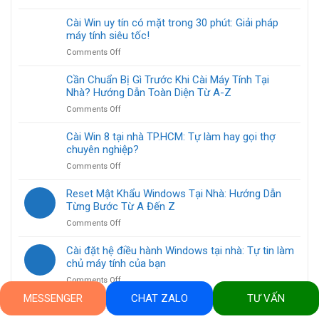
tiện
ngay!
Thay
Cài
lợi
thế
Cài Win uy tín có mặt trong 30 phút: Giải pháp
Windows
cho
linh
máy tính siêu tốc!
10
mọi
kiện
Home
nhà
on
Comments Off
máy
tại
Cài
tính
nhà
Win
Cần Chuẩn Bị Gì Trước Khi Cài Máy Tính Tại
tại
TP.HCM
uy
Nhà? Hướng Dẫn Toàn Diện Từ A-Z
nhà:
cực
tín
Giải
dễ
on
Comments Off
có
pháp
Cần
mặt
tối
Chuẩn
Cài Win 8 tại nhà TP.HCM: Tự làm hay gọi thợ
trong
ưu
Bị
chuyên nghiệp?
30
cho
Gì
phút:
mọi
on
Comments Off
Trước
Giải
vấn
Cài
Khi
pháp
đề
Win
Reset Mật Khẩu Windows Tại Nhà: Hướng Dẫn
Cài
máy
8
Từng Bước Từ A Đến Z
Máy
tính
tại
Tính
siêu
on
Comments Off
nhà
Tại
tốc!
Reset
TP.HCM:
Nhà?
Mật
Cài đặt hệ điều hành Windows tại nhà: Tự tin làm
Tự
Hướng
Khẩu
chủ máy tính của bạn
làm
Dẫn
Windows
hay
Toàn
on
Comments Off
Tại
gọi
Diện
Cài
Nhà:
MESSENGER
CHAT ZALO
TƯ VẤN
thợ
Từ
đặt
Hướng
chuyên
A-
hệ