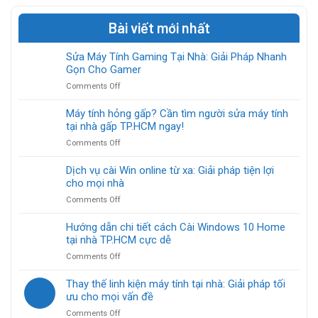
Bài viết mới nhất
Sửa Máy Tính Gaming Tại Nhà: Giải Pháp Nhanh
Gọn Cho Gamer
on
Comments Off
Sửa
Máy
Máy tính hỏng gấp? Cần tìm người sửa máy tính
Tính
tại nhà gấp TP.HCM ngay!
Gaming
on
Comments Off
Tại
Máy
Nhà:
tính
Dịch vụ cài Win online từ xa: Giải pháp tiện lợi
Giải
hỏng
cho mọi nhà
Pháp
gấp?
Nhanh
on
Comments Off
Cần
Gọn
Dịch
tìm
Cho
vụ
Hướng dẫn chi tiết cách Cài Windows 10 Home
người
Gamer
cài
tại nhà TP.HCM cực dễ
sửa
Win
máy
on
Comments Off
online
tính
Hướng
từ
tại
dẫn
Thay thế linh kiện máy tính tại nhà: Giải pháp tối
xa:
nhà
chi
ưu cho mọi vấn đề
Giải
gấp
tiết
pháp
TP.HCM
on
Comments Off
cách