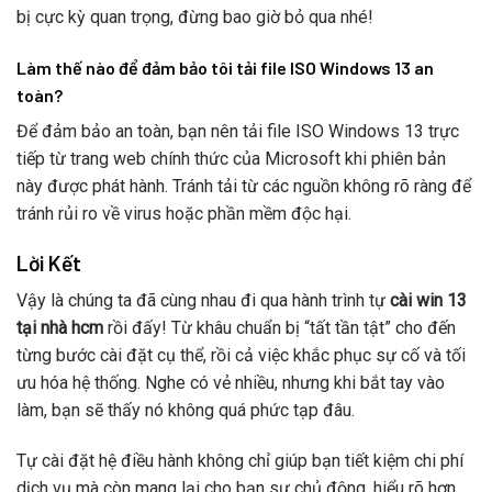
bị cực kỳ quan trọng, đừng bao giờ bỏ qua nhé!
Làm thế nào để đảm bảo tôi tải file ISO Windows 13 an
toàn?
Để đảm bảo an toàn, bạn nên tải file ISO Windows 13 trực
tiếp từ trang web chính thức của Microsoft khi phiên bản
này được phát hành. Tránh tải từ các nguồn không rõ ràng để
tránh rủi ro về virus hoặc phần mềm độc hại.
Lời Kết
Vậy là chúng ta đã cùng nhau đi qua hành trình tự
cài win 13
tại nhà hcm
rồi đấy! Từ khâu chuẩn bị “tất tần tật” cho đến
từng bước cài đặt cụ thể, rồi cả việc khắc phục sự cố và tối
ưu hóa hệ thống. Nghe có vẻ nhiều, nhưng khi bắt tay vào
làm, bạn sẽ thấy nó không quá phức tạp đâu.
Tự cài đặt hệ điều hành không chỉ giúp bạn tiết kiệm chi phí
dịch vụ mà còn mang lại cho bạn sự chủ động, hiểu rõ hơn