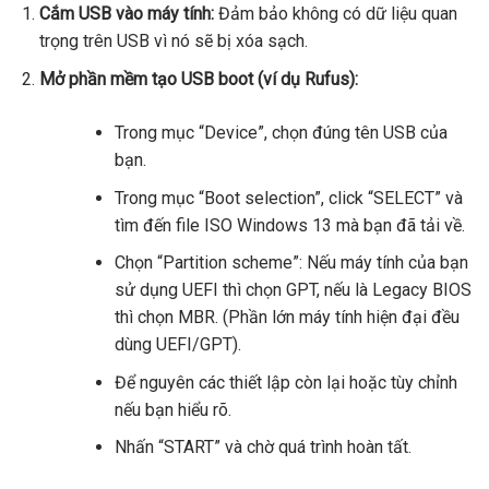
Cắm USB vào máy tính:
Đảm bảo không có dữ liệu quan
trọng trên USB vì nó sẽ bị xóa sạch.
Mở phần mềm tạo USB boot (ví dụ Rufus):
Trong mục “Device”, chọn đúng tên USB của
bạn.
Trong mục “Boot selection”, click “SELECT” và
tìm đến file ISO Windows 13 mà bạn đã tải về.
Chọn “Partition scheme”: Nếu máy tính của bạn
sử dụng UEFI thì chọn GPT, nếu là Legacy BIOS
thì chọn MBR. (Phần lớn máy tính hiện đại đều
dùng UEFI/GPT).
Để nguyên các thiết lập còn lại hoặc tùy chỉnh
nếu bạn hiểu rõ.
Nhấn “START” và chờ quá trình hoàn tất.