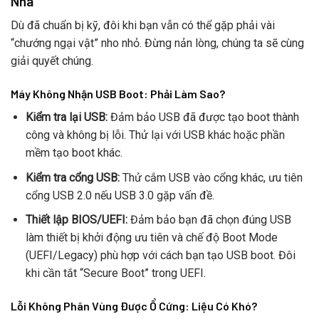
Nhà
Dù đã chuẩn bị kỹ, đôi khi bạn vẫn có thể gặp phải vài
“chướng ngại vật” nho nhỏ. Đừng nản lòng, chúng ta sẽ cùng
giải quyết chúng.
Máy Không Nhận USB Boot: Phải Làm Sao?
Kiểm tra lại USB:
Đảm bảo USB đã được tạo boot thành
công và không bị lỗi. Thử lại với USB khác hoặc phần
mềm tạo boot khác.
Kiểm tra cổng USB:
Thử cắm USB vào cổng khác, ưu tiên
cổng USB 2.0 nếu USB 3.0 gặp vấn đề.
Thiết lập BIOS/UEFI:
Đảm bảo bạn đã chọn đúng USB
làm thiết bị khởi động ưu tiên và chế độ Boot Mode
(UEFI/Legacy) phù hợp với cách bạn tạo USB boot. Đôi
khi cần tắt “Secure Boot” trong UEFI.
Lỗi Không Phân Vùng Được Ổ Cứng: Liệu Có Khó?