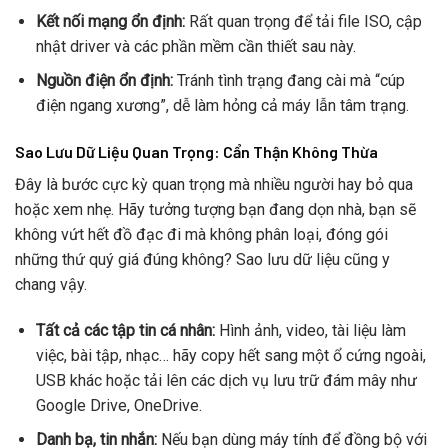
Kết nối mạng ổn định:
Rất quan trọng để tải file ISO, cập
nhật driver và các phần mềm cần thiết sau này.
Nguồn điện ổn định:
Tránh tình trạng đang cài mà “cúp
điện ngang xương”, dễ làm hỏng cả máy lẫn tâm trạng.
Sao Lưu Dữ Liệu Quan Trọng: Cẩn Thận Không Thừa
Đây là bước cực kỳ quan trọng mà nhiều người hay bỏ qua
hoặc xem nhẹ. Hãy tưởng tượng bạn đang dọn nhà, bạn sẽ
không vứt hết đồ đạc đi mà không phân loại, đóng gói
những thứ quý giá đúng không? Sao lưu dữ liệu cũng y
chang vậy.
Tất cả các tập tin cá nhân:
Hình ảnh, video, tài liệu làm
việc, bài tập, nhạc… hãy copy hết sang một ổ cứng ngoài,
USB khác hoặc tải lên các dịch vụ lưu trữ đám mây như
Google Drive, OneDrive.
Danh bạ, tin nhắn:
Nếu bạn dùng máy tính để đồng bộ với