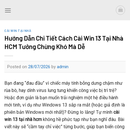
Skip
to
content
CÀI WIN TẠI NHÀ
Hướng Dẫn Chi Tiết Cách Cài Win 13 Tại Nhà
HCM Tưởng Chừng Khó Mà Dễ
Posted on
28/07/2026
by
admin
Bạn đang “đau đầu” vì chiếc máy tính bỗng dưng chậm như
rùa bò, hay dính virus lung tung khiến công việc bị trì trệ?
Hoặc đơn giản là bạn muốn trải nghiệm một hệ điều hành
mới tinh, ví dụ như Windows 13 sắp ra mắt (hoặc giả định là
phiên bản Windows mới nhất)? Đừng lo lắng! Tự mình
cài
win 13 tại nhà hcm
không hề phức tạp như bạn nghĩ đâu. Bài
viết này sẽ “cầm tay chỉ việc” từng bước, giúp bạn biến công