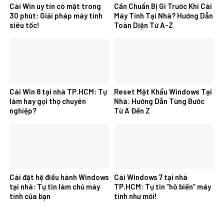
Cài Win uy tín có mặt trong
Cần Chuẩn Bị Gì Trước Khi Cài
30 phút: Giải pháp máy tính
Máy Tính Tại Nhà? Hướng Dẫn
siêu tốc!
Toàn Diện Từ A-Z
Cài Win 8 tại nhà TP.HCM: Tự
Reset Mật Khẩu Windows Tại
làm hay gọi thợ chuyên
Nhà: Hướng Dẫn Từng Bước
nghiệp?
Từ A Đến Z
Cài đặt hệ điều hành Windows
Cài Windows 7 tại nhà
tại nhà: Tự tin làm chủ máy
TP.HCM: Tự tin “hô biến” máy
tính của bạn
tính như mới!