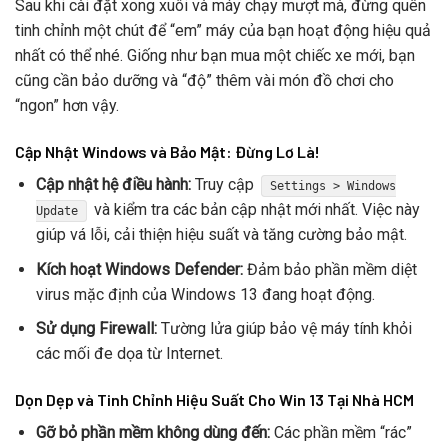
Sau khi cài đặt xong xuôi và máy chạy mượt mà, đừng quên
tinh chỉnh một chút để “em” máy của bạn hoạt động hiệu quả
nhất có thể nhé. Giống như bạn mua một chiếc xe mới, bạn
cũng cần bảo dưỡng và “độ” thêm vài món đồ chơi cho
“ngon” hơn vậy.
Cập Nhật Windows và Bảo Mật: Đừng Lơ Là!
Cập nhật hệ điều hành:
Truy cập
Settings > Windows
và kiểm tra các bản cập nhật mới nhất. Việc này
Update
giúp vá lỗi, cải thiện hiệu suất và tăng cường bảo mật.
Kích hoạt Windows Defender:
Đảm bảo phần mềm diệt
virus mặc định của Windows 13 đang hoạt động.
Sử dụng Firewall:
Tường lửa giúp bảo vệ máy tính khỏi
các mối đe dọa từ Internet.
Dọn Dẹp và Tinh Chỉnh Hiệu Suất Cho Win 13 Tại Nhà HCM
Gỡ bỏ phần mềm không dùng đến:
Các phần mềm “rác”