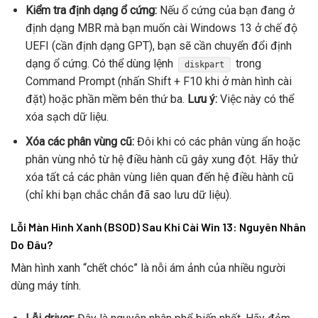
Kiểm tra định dạng ổ cứng:
Nếu ổ cứng của bạn đang ở
định dạng MBR mà bạn muốn cài Windows 13 ở chế độ
UEFI (cần định dạng GPT), bạn sẽ cần chuyển đổi định
dạng ổ cứng. Có thể dùng lệnh
trong
diskpart
Command Prompt (nhấn Shift + F10 khi ở màn hình cài
đặt) hoặc phần mềm bên thứ ba.
Lưu ý:
Việc này có thể
xóa sạch dữ liệu.
Xóa các phân vùng cũ:
Đôi khi có các phân vùng ẩn hoặc
phân vùng nhỏ từ hệ điều hành cũ gây xung đột. Hãy thử
xóa tất cả các phân vùng liên quan đến hệ điều hành cũ
(chỉ khi bạn chắc chắn đã sao lưu dữ liệu).
Lỗi Màn Hình Xanh (BSOD) Sau Khi Cài Win 13: Nguyên Nhân
Do Đâu?
Màn hình xanh “chết chóc” là nỗi ám ảnh của nhiều người
dùng máy tính.