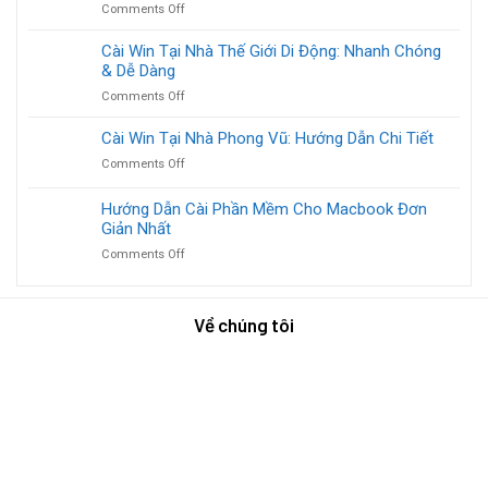
Máy
Doanh
on
Comments Off
nhà:
Bền,
Nghiệp
Tìm
Hướng
Chạy
Nơi
Cài Win Tại Nhà Thế Giới Di Động: Nhanh Chóng
Dẫn
Nhanh
Cài
& Dễ Dàng
Chi
Như
Win
Tiết
Mới!
on
Comments Off
Tại
Từ
Cài
Nhà
A
Win
Cài Win Tại Nhà Phong Vũ: Hướng Dẫn Chi Tiết
Giá
Đến
Tại
Rẻ
Z
on
Comments Off
Nhà
Uy
Cài
Thế
Tín,
Win
Hướng Dẫn Cài Phần Mềm Cho Macbook Đơn
Giới
Nhanh
Tại
Di
Giản Nhất
Chóng?
Nhà
Động:
on
Comments Off
Phong
Nhanh
Hướng
Vũ:
Chóng
Dẫn
Hướng
&
Cài
Dẫn
Dễ
Về chúng tôi
Phần
Chi
Dàng
Mềm
Tiết
Cho
Macbook
Đơn
Giản
Nhất