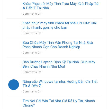
máy
Khắc Phục Lỗi Máy Tính Treo Máy: Giải Pháp Từ
tính
A Đến Z Tại Nhà
tại
on
Comments Off
nhà
Khắc
cho
Phục
Khắc phục máy tính chậm tại nhà TP.HCM: Giải
người
Lỗi
pháp nhanh, gọn, lẹ cho bạn
lớn
Máy
tuổi
on
Comments Off
Tính
TP.HCM:
Khắc
Treo
Hướng
phục
Sửa Chữa Máy Tính Văn Phòng Tại Nhà: Giải
Máy:
dẫn
máy
Pháp Nhanh Gọn Cho Doanh Nghiệp
Giải
từ
tính
Pháp
A
on
Comments Off
chậm
Từ
đến
Sửa
tại
A
Z
Chữa
Bảo Dưỡng Laptop Định Kỳ Tại Nhà: Giúp Máy
nhà
Đến
Máy
Bền, Chạy Nhanh Như Mới!
TP.HCM:
Z
Tính
Giải
Tại
on
Comments Off
Văn
pháp
Nhà
Bảo
Phòng
nhanh,
Dưỡng
Nâng cấp Windows tại nhà: Hướng Dẫn Chi Tiết
Tại
gọn,
Laptop
Từ A Đến Z
Nhà:
lẹ
Định
Giải
cho
on
Comments Off
Kỳ
Pháp
bạn
Nâng
Tại
Nhanh
cấp
Tìm Nơi Cài Win Tại Nhà Giá Rẻ Uy Tín, Nhanh
Nhà:
Gọn
Windows
Chóng?
Giúp
Cho
tại