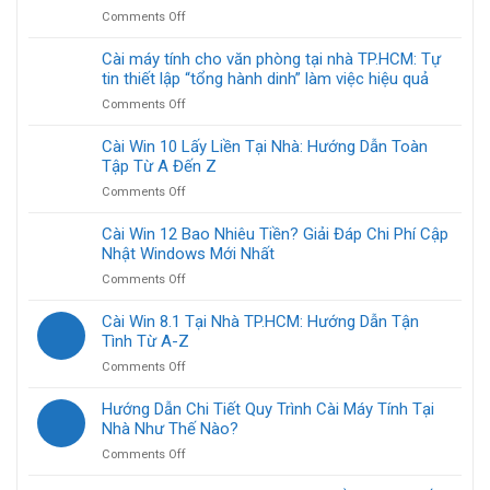
Máy
Dẫn
Thời
on
Comments Off
Tính
Chi
Gian
Tự
Tại
Tiết
Cài
Cài máy tính cho văn phòng tại nhà TP.HCM: Tự
Nhà
Từ
Máy
tin thiết lập “tổng hành dinh” làm việc hiệu quả
Mất
A-
Tính
Bao
Z
on
Comments Off
Chơi
Lâu?
Cài
Game
Giải
máy
Cài Win 10 Lấy Liền Tại Nhà: Hướng Dẫn Toàn
Tại
Mã
tính
Tập Từ A Đến Z
Nhà
Chi
cho
TP.HCM:
Tiết
on
Comments Off
văn
Hướng
Cài
phòng
Dẫn
Win
Cài Win 12 Bao Nhiêu Tiền? Giải Đáp Chi Phí Cập
tại
Toàn
10
Nhật Windows Mới Nhất
nhà
Diện
Lấy
TP.HCM:
on
Comments Off
Liền
Tự
Cài
Tại
tin
Win
Cài Win 8.1 Tại Nhà TP.HCM: Hướng Dẫn Tận
Nhà:
thiết
12
Tình Từ A-Z
Hướng
lập
Bao
Dẫn
“tổng
on
Comments Off
Nhiêu
Toàn
hành
Cài
Tiền?
Tập
dinh”
Win
Hướng Dẫn Chi Tiết Quy Trình Cài Máy Tính Tại
Giải
Từ
làm
8.1
Nhà Như Thế Nào?
Đáp
A
việc
Tại
Chi
Đến
on
Comments Off
hiệu
Nhà
Phí
Z
Hướng
quả
TP.HCM:
Cập