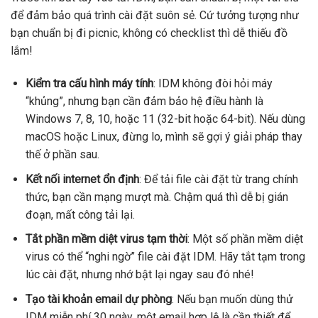
để đảm bảo quá trình cài đặt suôn sẻ. Cứ tưởng tượng như
bạn chuẩn bị đi picnic, không có checklist thì dễ thiếu đồ
lắm!
Kiểm tra cấu hình máy tính
: IDM không đòi hỏi máy
“khủng”, nhưng bạn cần đảm bảo hệ điều hành là
Windows 7, 8, 10, hoặc 11 (32-bit hoặc 64-bit). Nếu dùng
macOS hoặc Linux, đừng lo, mình sẽ gợi ý giải pháp thay
thế ở phần sau.
Kết nối internet ổn định
: Để tải file cài đặt từ trang chính
thức, bạn cần mạng mượt mà. Chậm quá thì dễ bị gián
đoạn, mất công tải lại.
Tắt phần mềm diệt virus tạm thời
: Một số phần mềm diệt
virus có thể “nghi ngờ” file cài đặt IDM. Hãy tắt tạm trong
lúc cài đặt, nhưng nhớ bật lại ngay sau đó nhé!
Tạo tài khoản email dự phòng
: Nếu bạn muốn dùng thử
IDM miễn phí 30 ngày, một email hợp lệ là cần thiết để