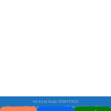
Hỗ trợ kỹ thuật: 0938197023
Copyright 2026 ©
hungphatcp.com
| Thiết kế bởi
Hưng Phát-