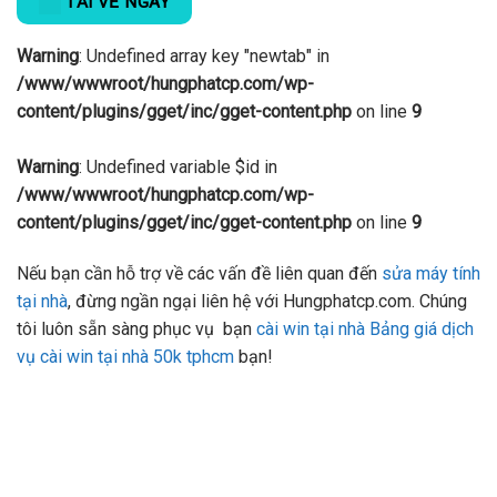
TẢI VỀ NGAY
Warning
: Undefined array key "newtab" in
/www/wwwroot/hungphatcp.com/wp-
content/plugins/gget/inc/gget-content.php
on line
9
Warning
: Undefined variable $id in
/www/wwwroot/hungphatcp.com/wp-
content/plugins/gget/inc/gget-content.php
on line
9
Nếu bạn cần hỗ trợ về các vấn đề liên quan đến
sửa máy tính
tại nhà
, đừng ngần ngại liên hệ với Hungphatcp.com. Chúng
tôi luôn sẵn sàng phục vụ bạn
cài win tại nhà
Bảng giá dịch
vụ cài win tại nhà 50k tphcm
bạn!