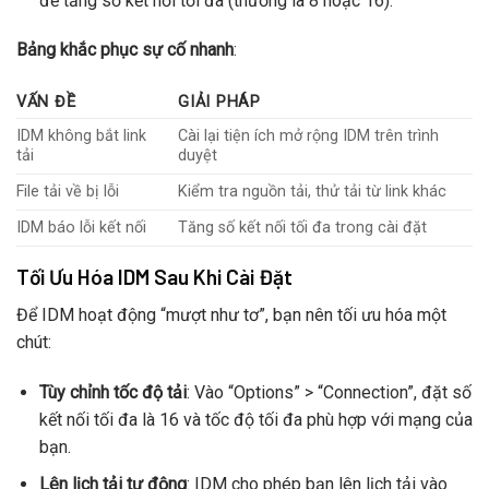
để tăng số kết nối tối đa (thường là 8 hoặc 16).
Bảng khắc phục sự cố nhanh
:
VẤN ĐỀ
GIẢI PHÁP
IDM không bắt link
Cài lại tiện ích mở rộng IDM trên trình
tải
duyệt
File tải về bị lỗi
Kiểm tra nguồn tải, thử tải từ link khác
IDM báo lỗi kết nối
Tăng số kết nối tối đa trong cài đặt
Tối Ưu Hóa IDM Sau Khi Cài Đặt
Để IDM hoạt động “mượt như tơ”, bạn nên tối ưu hóa một
chút:
Tùy chỉnh tốc độ tải
: Vào “Options” > “Connection”, đặt số
kết nối tối đa là 16 và tốc độ tối đa phù hợp với mạng của
bạn.
Lên lịch tải tự động
: IDM cho phép bạn lên lịch tải vào