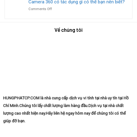
Dẫn
Camera 360 có tác dụng gì có thể bạn nên biết?
Hướng
Nhật
Chi
Dẫn
Windows
on
Comments Off
Tiết
Tận
Mới
Camera
Quy
Tình
Nhất
360
Trình
Từ
có
Cài
A-
Về chúng tôi
tác
Máy
Z
dụng
Tính
gì
Tại
có
Nhà
thể
Như
bạn
Thế
nên
Nào?
biết?
HUNGPHATCP.COM là nhà cung cấp dịch vụ vi tính tại nhà uy tín tại Hồ
Chí Minh.Chúng tôi lấy chất lượng làm hàng đầu.Dịch vụ tại nhà chất
lượng cao nhất hiện nay.Hãy liên hệ ngay hôm nay để chúng tôi có thể
giúp đỡ bạn.