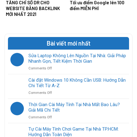
TĂNG CHỈ SỐ DR CHO
Tối ưu điểm Google lên 100
WEBSITE BẰNG BACKLINK
điểm MIỄN PHÍ
MỚI NHẤT 2021
Bài viết mới nhất
Sửa Laptop Không Lên Nguồn Tại Nhà: Giải Pháp
Nhanh Gọn, Tiết Kiệm Thời Gian
on
Comments Off
Sửa
Laptop
Cài đặt Windows 10 Không Cần USB: Hướng Dẫn
Không
Chi Tiết Từ A-Z
Lên
on
Comments Off
Nguồn
Cài
Tại
đặt
Thời Gian Cài Máy Tính Tại Nhà Mất Bao Lâu?
Nhà:
Windows
Giải Mã Chi Tiết
Giải
10
Pháp
on
Comments Off
Không
Nhanh
Thời
Cần
Gọn,
Gian
Tự Cài Máy Tính Chơi Game Tại Nhà TP.HCM:
USB:
Tiết
Cài
Hướng Dẫn Toàn Diện
Hướng
Kiệm