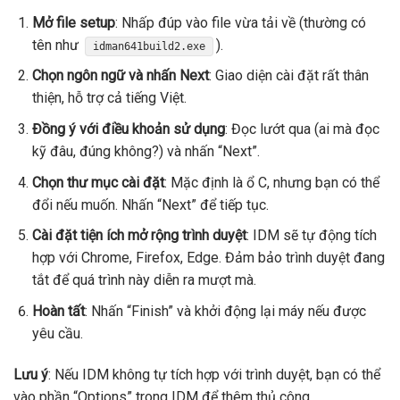
Mở file setup
: Nhấp đúp vào file vừa tải về (thường có
tên như
).
idman641build2.exe
Chọn ngôn ngữ và nhấn Next
: Giao diện cài đặt rất thân
thiện, hỗ trợ cả tiếng Việt.
Đồng ý với điều khoản sử dụng
: Đọc lướt qua (ai mà đọc
kỹ đâu, đúng không?) và nhấn “Next”.
Chọn thư mục cài đặt
: Mặc định là ổ C, nhưng bạn có thể
đổi nếu muốn. Nhấn “Next” để tiếp tục.
Cài đặt tiện ích mở rộng trình duyệt
: IDM sẽ tự động tích
hợp với Chrome, Firefox, Edge. Đảm bảo trình duyệt đang
tắt để quá trình này diễn ra mượt mà.
Hoàn tất
: Nhấn “Finish” và khởi động lại máy nếu được
yêu cầu.
Lưu ý
: Nếu IDM không tự tích hợp với trình duyệt, bạn có thể
vào phần “Options” trong IDM để thêm thủ công.