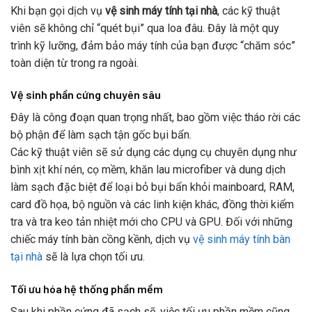
Khi bạn gọi dịch vụ
vệ sinh máy tính tại nhà
, các kỹ thuật
viên sẽ không chỉ “quét bụi” qua loa đâu. Đây là một quy
trình kỹ lưỡng, đảm bảo máy tính của bạn được “chăm sóc”
toàn diện từ trong ra ngoài.
Vệ sinh phần cứng chuyên sâu
Đây là công đoạn quan trọng nhất, bao gồm việc tháo rời các
bộ phận để làm sạch tận gốc bụi bẩn.
Các kỹ thuật viên sẽ sử dụng các dụng cụ chuyên dụng như
bình xịt khí nén, cọ mềm, khăn lau microfiber và dung dịch
làm sạch đặc biệt để loại bỏ bụi bẩn khỏi mainboard, RAM,
card đồ họa, bộ nguồn và các linh kiện khác, đồng thời kiểm
tra và tra keo tản nhiệt mới cho CPU và GPU. Đối với những
chiếc máy tính bàn cồng kềnh, dịch vụ
vệ sinh máy tính bàn
tại nhà
sẽ là lựa chọn tối ưu.
Tối ưu hóa hệ thống phần mềm
Sau khi phần cứng đã sạch sẽ, việc tối ưu phần mềm cũng