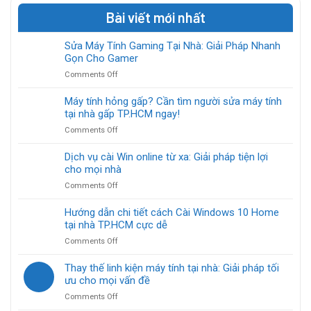
Bài viết mới nhất
Sửa Máy Tính Gaming Tại Nhà: Giải Pháp Nhanh
Gọn Cho Gamer
on
Comments Off
Sửa
Máy
Máy tính hỏng gấp? Cần tìm người sửa máy tính
Tính
tại nhà gấp TP.HCM ngay!
Gaming
on
Comments Off
Tại
Máy
Nhà:
tính
Dịch vụ cài Win online từ xa: Giải pháp tiện lợi
Giải
hỏng
cho mọi nhà
Pháp
gấp?
Nhanh
on
Comments Off
Cần
Gọn
Dịch
tìm
Cho
vụ
Hướng dẫn chi tiết cách Cài Windows 10 Home
người
Gamer
cài
tại nhà TP.HCM cực dễ
sửa
Win
máy
on
Comments Off
online
tính
Hướng
từ
tại
dẫn
Thay thế linh kiện máy tính tại nhà: Giải pháp tối
xa:
nhà
chi
ưu cho mọi vấn đề
Giải
gấp
tiết
pháp
TP.HCM
on
Comments Off
cách
tiện
ngay!
Thay