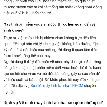
hỏng vĩnh viễn cho CPU hoặc bo mạch chủ do quá nhiệt,
thường xuyên xảy ra khi hệ thống tản nhiệt không hoạt động
hiệu quả vì bị bụi bẩn cản trở.
Máy tính bị nhiễm virus, mã độc thì có liên quan đến vệ
sinh không?
Thực ra, việc máy tính bị nhiễm virus không trực tiếp liên
quan đến bụi bẩn vật lý, nhưng việc không bảo dưỡng định
kỳ có thể là dấu hiệu của một người dùng ít quan tâm đến
“sức khỏe” tổng thể của máy.
Người dùng ít để ý đến việc
vệ sinh máy tính tại nhà
thường
cũng ít khi cập nhật phần mềm diệt virus hoặc hệ điều hành,
tạo cơ hội cho virus và mã độc tấn công, gây ra các vấn đề
về hiệu suất và bảo mật. Để khắc phục lỗi này, đôi khi bạn
cần đến dịch vụ
Sửa lỗi máy tính tại nhà TP.HCM
chuyên
nghiệp.
Dịch vụ Vệ sinh máy tính tại nhà bao gồm những gì?