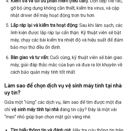
Kiểm tra và tối ưu phần mềm (nếu cần):
Dọn dẹp file rác,
gỡ bỏ ứng dụng không cần thiết, kiểm tra virus, và cập
nhật driver để máy hoạt động trơn tru hơn.
Lắp ráp lại và kiểm tra hoạt động:
Sau khi làm sạch, các
linh kiện được lắp ráp lại cẩn thận. Kỹ thuật viên sẽ bật
máy, chạy các bài kiểm tra nhiệt độ và hiệu suất để đảm
bảo mọi thứ đều ổn định.
Bàn giao và tư vấn:
Cuối cùng, kỹ thuật viên sẽ bàn giao
máy, giải đáp thắc mắc của bạn và đưa ra lời khuyên về
cách bảo quản máy tính tốt nhất.
Làm sao để chọn dịch vụ vệ sinh máy tính tại nhà
uy tín?
Giữa một “rừng” các dịch vụ, làm sao để tìm được một địa
chỉ
vệ sinh máy tính tại nhà
đáng tin cậy? Đây là một vài
“mẹo” nhỏ giúp bạn chọn mặt gửi vàng nhé.
Tìm hiểu thông tin và đánh giá:
Hãy tra cứu thông tin trên