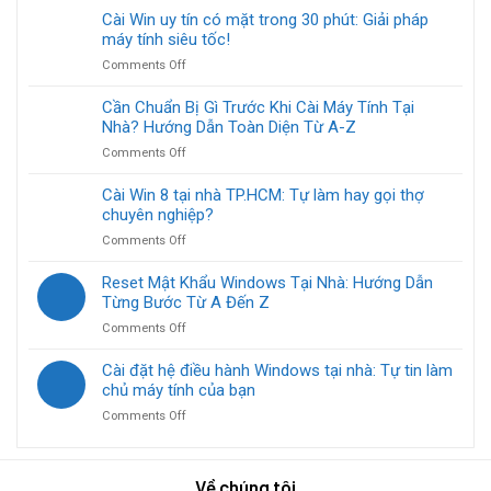
Cài
lợi
thế
Cài Win uy tín có mặt trong 30 phút: Giải pháp
Windows
cho
linh
máy tính siêu tốc!
10
mọi
kiện
Home
nhà
on
Comments Off
máy
tại
Cài
tính
nhà
Win
Cần Chuẩn Bị Gì Trước Khi Cài Máy Tính Tại
tại
TP.HCM
uy
Nhà? Hướng Dẫn Toàn Diện Từ A-Z
nhà:
cực
tín
Giải
dễ
on
Comments Off
có
pháp
Cần
mặt
tối
Chuẩn
Cài Win 8 tại nhà TP.HCM: Tự làm hay gọi thợ
trong
ưu
Bị
chuyên nghiệp?
30
cho
Gì
phút:
mọi
on
Comments Off
Trước
Giải
vấn
Cài
Khi
pháp
đề
Win
Reset Mật Khẩu Windows Tại Nhà: Hướng Dẫn
Cài
máy
8
Từng Bước Từ A Đến Z
Máy
tính
tại
Tính
siêu
on
Comments Off
nhà
Tại
tốc!
Reset
TP.HCM:
Nhà?
Mật
Cài đặt hệ điều hành Windows tại nhà: Tự tin làm
Tự
Hướng
Khẩu
chủ máy tính của bạn
làm
Dẫn
Windows
hay
Toàn
on
Comments Off
Tại
gọi
Diện
Cài
Nhà:
thợ
Từ
đặt
Hướng
chuyên
A-
hệ
Dẫn
nghiệp?
Về chúng tôi
Z
điều