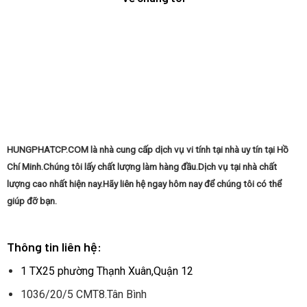
Từng
hành
Bước
Windows
Từ
tại
A
nhà:
Đến
Tự
Z
tin
làm
chủ
máy
tính
của
bạn
HUNGPHATCP.COM là nhà cung cấp dịch vụ vi tính tại nhà uy tín tại Hồ
Chí Minh.Chúng tôi lấy chất lượng làm hàng đầu.Dịch vụ tại nhà chất
lượng cao nhất hiện nay.Hãy liên hệ ngay hôm nay để chúng tôi có thể
giúp đỡ bạn.
Thông tin liên hệ:
1 TX25 phường Thạnh Xuân,Quận 12
1036/20/5 CMT8.Tân Bình