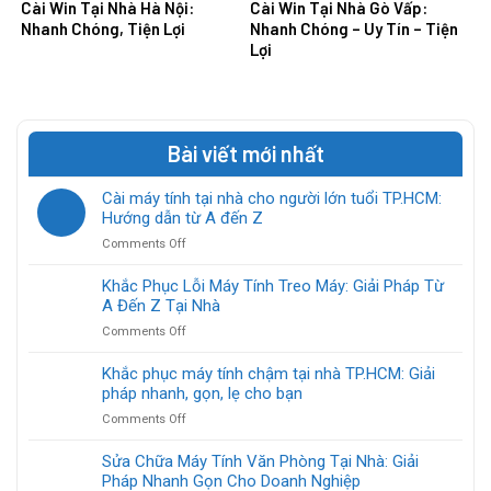
Cài Win Tại Nhà Hà Nội:
Cài Win Tại Nhà Gò Vấp:
Nhanh Chóng, Tiện Lợi
Nhanh Chóng – Uy Tín – Tiện
Lợi
Bài viết mới nhất
Cài máy tính tại nhà cho người lớn tuổi TP.HCM:
Hướng dẫn từ A đến Z
on
Comments Off
Cài
máy
Khắc Phục Lỗi Máy Tính Treo Máy: Giải Pháp Từ
tính
A Đến Z Tại Nhà
tại
on
Comments Off
nhà
Khắc
cho
Phục
Khắc phục máy tính chậm tại nhà TP.HCM: Giải
người
Lỗi
pháp nhanh, gọn, lẹ cho bạn
lớn
Máy
tuổi
on
Comments Off
Tính
TP.HCM:
Khắc
Treo
Hướng
phục
Sửa Chữa Máy Tính Văn Phòng Tại Nhà: Giải
Máy:
dẫn
máy
Pháp Nhanh Gọn Cho Doanh Nghiệp
Giải
từ