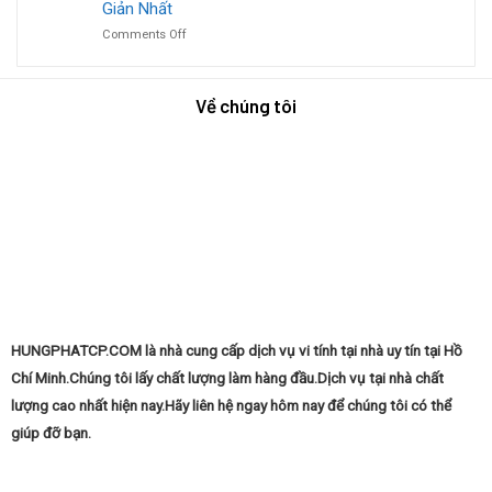
Di
Giản Nhất
Chóng?
Nhà
Động:
on
Comments Off
Phong
Nhanh
Hướng
Vũ:
Chóng
Dẫn
Hướng
&
Cài
Dẫn
Dễ
Về chúng tôi
Phần
Chi
Dàng
Mềm
Tiết
Cho
Macbook
Đơn
Giản
Nhất
HUNGPHATCP.COM là nhà cung cấp dịch vụ vi tính tại nhà uy tín tại Hồ
Chí Minh.Chúng tôi lấy chất lượng làm hàng đầu.Dịch vụ tại nhà chất
lượng cao nhất hiện nay.Hãy liên hệ ngay hôm nay để chúng tôi có thể
giúp đỡ bạn.