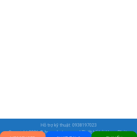
Hỗ trợ kỹ thuật: 0938197023
Copyright 2026 ©
hungphatcp.com
| Thiết kế bởi
Hưng Phát-