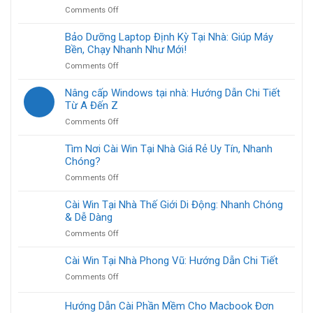
tính
Pháp
A
on
Comments Off
chậm
Từ
đến
Sửa
tại
A
Z
Chữa
Bảo Dưỡng Laptop Định Kỳ Tại Nhà: Giúp Máy
nhà
Đến
Máy
Bền, Chạy Nhanh Như Mới!
TP.HCM:
Z
Tính
Giải
Tại
on
Comments Off
Văn
pháp
Nhà
Bảo
Phòng
nhanh,
Dưỡng
Nâng cấp Windows tại nhà: Hướng Dẫn Chi Tiết
Tại
gọn,
Laptop
Từ A Đến Z
Nhà:
lẹ
Định
Giải
cho
on
Comments Off
Kỳ
Pháp
bạn
Nâng
Tại
Nhanh
cấp
Tìm Nơi Cài Win Tại Nhà Giá Rẻ Uy Tín, Nhanh
Nhà:
Gọn
Windows
Chóng?
Giúp
Cho
tại
Máy
Doanh
on
Comments Off
nhà:
Bền,
Nghiệp
Tìm
Hướng
Chạy
Nơi
Cài Win Tại Nhà Thế Giới Di Động: Nhanh Chóng
Dẫn
Nhanh
Cài
& Dễ Dàng
Chi
Như
Win
Tiết
Mới!
on
Comments Off
Tại
Từ
Cài
Nhà
A
Win
Cài Win Tại Nhà Phong Vũ: Hướng Dẫn Chi Tiết
Giá
Đến
Tại
Rẻ
Z
on
Comments Off
Nhà
Uy
Cài
Thế
Tín,
Win
Hướng Dẫn Cài Phần Mềm Cho Macbook Đơn
Giới
Nhanh
Tại