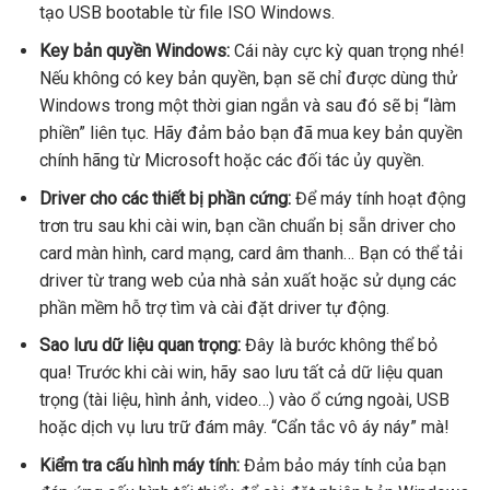
tạo USB bootable từ file ISO Windows.
Key bản quyền Windows:
Cái này cực kỳ quan trọng nhé!
Nếu không có key bản quyền, bạn sẽ chỉ được dùng thử
Windows trong một thời gian ngắn và sau đó sẽ bị “làm
phiền” liên tục. Hãy đảm bảo bạn đã mua key bản quyền
chính hãng từ Microsoft hoặc các đối tác ủy quyền.
Driver cho các thiết bị phần cứng:
Để máy tính hoạt động
trơn tru sau khi cài win, bạn cần chuẩn bị sẵn driver cho
card màn hình, card mạng, card âm thanh… Bạn có thể tải
driver từ trang web của nhà sản xuất hoặc sử dụng các
phần mềm hỗ trợ tìm và cài đặt driver tự động.
Sao lưu dữ liệu quan trọng:
Đây là bước không thể bỏ
qua! Trước khi cài win, hãy sao lưu tất cả dữ liệu quan
trọng (tài liệu, hình ảnh, video…) vào ổ cứng ngoài, USB
hoặc dịch vụ lưu trữ đám mây. “Cẩn tắc vô áy náy” mà!
Kiểm tra cấu hình máy tính:
Đảm bảo máy tính của bạn