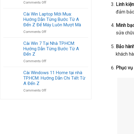
on
Comments Off
Linh kiệ
&
Dẫn
Bảng
OFFICE
Từng
đảm bảo 
Giá
Cài Win Laptop Mới Mua:
BẢN
Bước
Cài
Hướng Dẫn Từng Bước Từ A
QUYỀN
Win
TẬN
Đến Z Để Máy Luôn Mượt Mà
Minh bạch
Tại
NƠI
on
Comments Off
sửa chữa
Nhà
TẠI
Cài
HCM:
TP.HCM
Win
Cài Win 7 Tại Nhà TP.HCM:
Chi
Bảo hành
Laptop
Hướng Dẫn Từng Bước Từ A
Tiết
Mới
Từ
khách hà
Đến Z
Mua:
A
on
Comments Off
Hướng
Đến
Cài
Phục vụ 
Dẫn
Z
Win
Cài Windows 11 Home tại nhà
Từng
Cùng
7
TP.HCM: Hướng Dẫn Chi Tiết Từ
Bước
Lời
Tại
Từ
A Đến Z
Khuyên
Nhà
A
on
Comments Off
TP.HCM:
Đến
Cài
Hướng
Z
Windows
Dẫn
Để
11
Từng
Máy
Home
Bước
Luôn
tại
Từ
Mượt
nhà
A
Mà
TP.HCM:
Đến
Hướng
Z