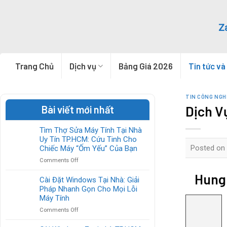
Skip
to
Z
content
Trang Chủ
Dịch vụ
Bảng Giá 2026
Tin tức và
TIN CÔNG NGH
Dịch V
Bài viết mới nhất
Tìm Thợ Sửa Máy Tính Tại Nhà
Uy Tín TP.HCM: Cứu Tinh Cho
Posted on
Chiếc Máy “Ốm Yếu” Của Bạn
on
Comments Off
Tìm
HungP
Thợ
Cài Đặt Windows Tại Nhà: Giải
Sửa
Pháp Nhanh Gọn Cho Mọi Lỗi
Máy
Máy Tính
Tính
on
Comments Off
Tại
Cài
Nhà
Đặt