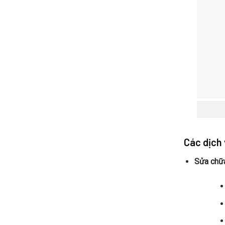
Dẫn
Chi
Tiết
Từ
A
Đến
Z
Các dịch
Sửa chữ