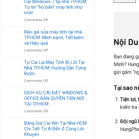
Cài Windows 7 tại nhà TP.HCM:
Uy
Windows
Tự tin “hô biến” máy tính như
Tín
Tại
TP.HCM:
mới!
Nhà:
Cứu
on
Comments Off
Giải
Tinh
Cài
Pháp
Cho
Windows
Báo giá sửa máy tính tại nhà
Nhanh
Chiếc
7
TP.HCM: Minh bạch, Tiết kiệm
Gọn
Máy
Nội D
tại
Cho
và Hiệu quả
“Ốm
nhà
Mọi
Yếu”
on
Comments Off
TP.HCM:
Lỗi
Của
Báo
Bạn đang gặ
Tự
Máy
Bạn
giá
Tự Cài Lại Máy Tính Bị Lỗi Tại
tin
Tính
Minh? HungP
sửa
Nhà TP.HCM: Hướng Dẫn Từng
“hô
máy
gửi gắm “ng
biến”
Bước
tính
máy
on
Comments Off
tại
tính
Tại sao 
Tự
nhà
như
Cài
DỊCH VỤ CÀI ĐẶT WINDOWS &
TP.HCM:
mới!
Lại
OFFICE BẢN QUYỀN TẬN NƠI
Minh
Tiện lợi, 
Máy
bạch,
TẠI TP.HCM
kiểm tra
Tính
Tiết
on
Comments Off
Bị
kiệm
DỊCH
Lỗi
và
Đội ngũ 
VỤ
Bảng Giá Cài Win Tại Nhà HCM:
Tại
Hiệu
CÀI
Chi Tiết Từ A Đến Z Cùng Lời
Nhà
HungPhat
quả
ĐẶT
TP.HCM:
Khuyên
WINDOWS
Hướng