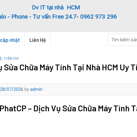
Dv IT tại nhà HCM
alo - Phone - Tư vấn Free 24.7- 0962 973 296
Search
 cập nhật
Liên Hệ
for:
Ệ
,
TIỆN ÍCH
ụ Sửa Chữa Máy Tính Tại Nhà HCM Uy T
28/07/2026
by
admin
hatCP – Dịch Vụ Sửa Chữa Máy Tính T