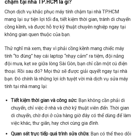
chậm tại nhà TP.HCM là gì?
Chọn dịch vụ khắc phục máy tính chậm tại nhà TP.HCM
mang lại sự tiện lợi tối đa, tiết kiệm thời gian, tránh di chuyển
cồng kềnh, và được hỗ trợ kỹ thuật chuyên nghiệp ngay tại
không gian quen thuộc của bạn.
Thử nghĩ mà xem, thay vì phải cồng kềnh mang chiếc máy
tính “to đùng” hay cái laptop “nhạy cảm” ra tiệm, đội nắng
đội mưa, kẹt xe giữa lòng Sài Gòn, bạn chỉ cần một cú điện
thoại. Rồi sau đó? Mọi thứ sẽ được giải quyết ngay tại nhà
bạn. Đó chính là những lợi ích tuyệt vời mà dịch vụ sửa máy
tính tại nhà mang lại:
Tiết kiệm thời gian và công sức:
Bạn không cần phải di
chuyển, chỉ việc ở nhà và chờ kỹ thuật viên đến. Thời gian
di chuyển, chờ đợi ở cửa hàng giờ đây có thể dùng để làm
việc khác, thư giãn, hay chơi cùng gia đình.
Quan sát trực tiếp quá trình sửa chữa:
Bạn có thể theo dõi