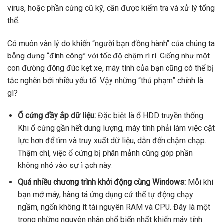
virus, hoặc phần cứng cũ kỹ, cần được kiểm tra và xử lý tổng
thể.
Có muôn vàn lý do khiến “người bạn đồng hành” của chúng ta
bỗng dưng “đình công” với tốc độ chậm rì rì. Giống như một
con đường đông đúc kẹt xe, máy tính của bạn cũng có thể bị
tắc nghẽn bởi nhiều yếu tố. Vậy những “thủ phạm” chính là
gì?
Ổ cứng đầy ắp dữ liệu:
Đặc biệt là ổ HDD truyền thống.
Khi ổ cứng gần hết dung lượng, máy tính phải làm việc cật
lực hơn để tìm và truy xuất dữ liệu, dẫn đến chậm chạp.
Thậm chí, việc ổ cứng bị phân mảnh cũng góp phần
không nhỏ vào sự ì ạch này.
Quá nhiều chương trình khởi động cùng Windows:
Mỗi khi
bạn mở máy, hàng tá ứng dụng cứ thế tự động chạy
ngầm, ngốn không ít tài nguyên RAM và CPU. Đây là một
trong những nguyên nhân phổ biến nhất khiến máy tính