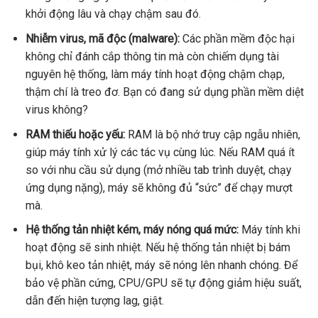
khởi động lâu và chạy chậm sau đó.
Nhiễm virus, mã độc (malware):
Các phần mềm độc hại
không chỉ đánh cắp thông tin mà còn chiếm dụng tài
nguyên hệ thống, làm máy tính hoạt động chậm chạp,
thậm chí là treo đơ. Bạn có đang sử dụng phần mềm diệt
virus không?
RAM thiếu hoặc yếu:
RAM là bộ nhớ truy cập ngẫu nhiên,
giúp máy tính xử lý các tác vụ cùng lúc. Nếu RAM quá ít
so với nhu cầu sử dụng (mở nhiều tab trình duyệt, chạy
ứng dụng nặng), máy sẽ không đủ “sức” để chạy mượt
mà.
Hệ thống tản nhiệt kém, máy nóng quá mức:
Máy tính khi
hoạt động sẽ sinh nhiệt. Nếu hệ thống tản nhiệt bị bám
bụi, khô keo tản nhiệt, máy sẽ nóng lên nhanh chóng. Để
bảo vệ phần cứng, CPU/GPU sẽ tự động giảm hiệu suất,
dẫn đến hiện tượng lag, giật.