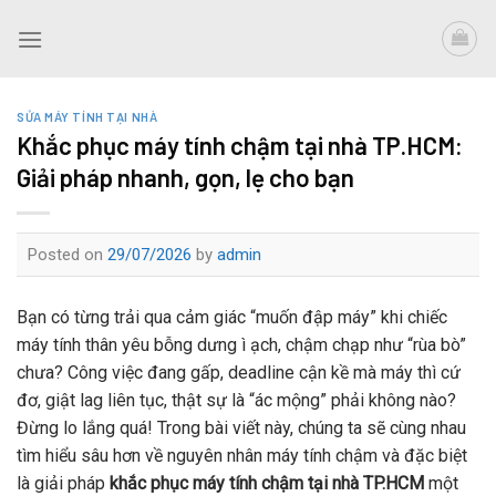
Skip
to
content
SỬA MÁY TÍNH TẠI NHÀ
Khắc phục máy tính chậm tại nhà TP.HCM:
Giải pháp nhanh, gọn, lẹ cho bạn
Posted on
29/07/2026
by
admin
Bạn có từng trải qua cảm giác “muốn đập máy” khi chiếc
máy tính thân yêu bỗng dưng ì ạch, chậm chạp như “rùa bò”
chưa? Công việc đang gấp, deadline cận kề mà máy thì cứ
đơ, giật lag liên tục, thật sự là “ác mộng” phải không nào?
Đừng lo lắng quá! Trong bài viết này, chúng ta sẽ cùng nhau
tìm hiểu sâu hơn về nguyên nhân máy tính chậm và đặc biệt
là giải pháp
khắc phục máy tính chậm tại nhà TP.HCM
một