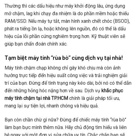
Thường thì các dấu hiệu như máy khởi động lâu, ứng dụng
mở chậm, lag khi chạy đa nhiệm là do phần mềm hoặc thiếu
RAM/SSD. Nếu máy tự tắt, màn hình xanh chết chóc (BSOD),
phát ra tiếng ồn lạ, hoặc không lên nguồn, đó có thể là dấu
hiệu của lỗi phần cứng nghiêm trọng hơn. Kỹ thuật viên sẽ
giúp bạn chẩn đoán chính xác.
Tạm biệt máy tính “rùa bò” cùng dịch vụ tại nhà!
Máy tính chậm chạp không chỉ gây khó chịu mà còn ảnh
hưởng trực tiếp đến hiệu suất công việc và trải nghiệm giải
trí của bạn. Đừng để tình trạng này kéo dài, bởi nó có thể dẫn
đến những hỏng hóc nặng hơn về sau. Dịch vụ
khắc phục
máy tính chậm tại nhà TP.HCM
chính là giải pháp tối ưu,
mang lại sự tiện lợi, nhanh chóng và hiệu quả.
Bạn còn chần chừ gì nữa? Đừng để chiếc máy tính “rùa bò”
làm bạn bực mình thêm nữa. Hãy chủ động tìm hiểu và liên
hệ ngay với một đơn vị sửa chữa uy tín. Chắc chắn bạn sẽ