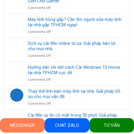
Gọn Cho Gamer
on
Comments Off
Sửa
Máy
Máy tính hỏng gấp? Cần tìm người sửa máy tính
Tính
tại nhà gấp TP.HCM ngay!
Gaming
on
Comments Off
Tại
Máy
Nhà:
tính
Dịch vụ cài Win online từ xa: Giải pháp tiện lợi
Giải
hỏng
cho mọi nhà
Pháp
gấp?
Nhanh
on
Comments Off
Cần
Gọn
Dịch
tìm
Cho
vụ
Hướng dẫn chi tiết cách Cài Windows 10 Home
người
Gamer
cài
tại nhà TP.HCM cực dễ
sửa
Win
máy
on
Comments Off
online
tính
Hướng
từ
tại
dẫn
Thay thế linh kiện máy tính tại nhà: Giải pháp tối
xa:
nhà
chi
ưu cho mọi vấn đề
Giải
gấp
tiết
pháp
TP.HCM
on
Comments Off
cách
tiện
ngay!
Thay
Cài
lợi
thế
Cài Win uy tín có mặt trong 30 phút: Giải pháp
Windows
cho
linh
máy tính siêu tốc!
10
mọi
kiện
MESSENGER
CHAT ZALO
TƯ VẤN
Home
nhà
on
Comments Off
máy
tại
Cài
tính