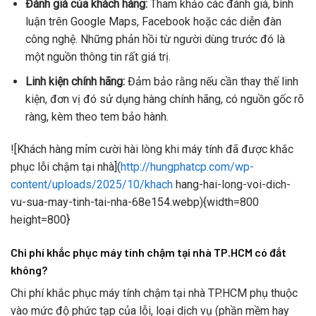
Đánh giá của khách hàng:
Tham khảo các đánh giá, bình
luận trên Google Maps, Facebook hoặc các diễn đàn
công nghệ. Những phản hồi từ người dùng trước đó là
một nguồn thông tin rất giá trị.
Linh kiện chính hãng:
Đảm bảo rằng nếu cần thay thế linh
kiện, đơn vị đó sử dụng hàng chính hãng, có nguồn gốc rõ
ràng, kèm theo tem bảo hành.
![Khách hàng mỉm cười hài lòng khi máy tính đã được khắc
phục lỗi chậm tại nhà](
http://hungphatcp.com/wp-
content/uploads/2025/10/khach
hang-hai-long-voi-dich-
vu-sua-may-tinh-tai-nha-68e154.webp){width=800
height=800}
Chi phí khắc phục máy tính chậm tại nhà TP.HCM có đắt
không?
Chi phí khắc phục máy tính chậm tại nhà TP.HCM phụ thuộc
vào mức độ phức tạp của lỗi, loại dịch vụ (phần mềm hay