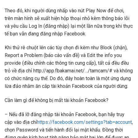
Theo đó, khi người dùng nhấp vào nút Play Now để chơi,
trên màn hình sẽ xuất hiện hộp thoại nhỏ kèm thông báo lỗi
và yêu cầu Log In (đăng nhập) lại một lần nữa trong khi thực
tế bạn vẫn đang đăng nhập Facebook.
Khi thử rê chuột lên các tùy chọn đi kèm như Block (chặn),
Report a Problem (báo cáo vấn đề) và Edit the info you
provide (điều chỉnh các thông tin cung cấp), tất cả đều đều
trỏ về địa chỉ http://app.fbakamai.net/…/tamcam/# và không
có chức năng cụ thể. Do đó, đây hoàn toàn là một ứng dụng
lừa đảo nhằm ăn cắp tài khoản Facebook của người dùng.
Cần làm gì để không bị mất tài khoản Facebook?
– Nếu đã lỡ đăng nhập tài khoản Facebook, bạn hãy truy
cập vào địa chỉ
https://facebook.com/settings?tab=account
,
chọn Password và tiến hành đổi lại mật khẩu. Đồng thời
đừng quên kích hoạt tính năng bảo mật hai lớp để được an