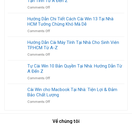
Tận Tình Từ A Đến Z
Tay
máy
“Thay
on
Comments Off
tính
Áo
Cài
tại
Mới”
Máy
Hướng Dẫn Chi Tiết Cách Cài Win 13 Tại Nhà
nhà:
Cho
Tính
HCM Tưởng Chừng Khó Mà Dễ
Giải
Máy
Mới
pháp
Tính
on
Comments Off
Tại
nhanh,
Của
Hướng
Nhà
gọn,
Bạn
Dẫn
Hướng Dẫn Cài Máy Tính Tại Nhà Cho Sinh Viên
TP.HCM:
lẹ
Chi
TP.HCM Từ A-Z
Hướng
cho
Tiết
Dẫn
máy
on
Comments Off
Cách
Tận
chậm
Hướng
Cài
Tình
rì
Dẫn
Tự Cài Win 10 Bản Quyền Tại Nhà: Hướng Dẫn Từ
Win
Từ
rì
Cài
A Đến Z
13
A
Máy
Tại
Đến
on
Comments Off
Tính
Nhà
Z
Tự
Tại
HCM
Cài
Cài Win cho Macbook Tại Nhà: Tiện Lợi & Đảm
Nhà
Tưởng
Win
Bảo Chất Lượng
Cho
Chừng
10
Sinh
Khó
on
Comments Off
Bản
Viên
Mà
Cài
Quyền
TP.HCM
Dễ
Win
Tại
Từ
cho
Nhà:
A-
Về chúng tôi
Macbook
Hướng
Z
Tại
Dẫn
Nhà: