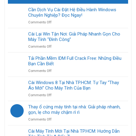
Cần Dịch Vụ Cài Đặt Hệ Điều Hành Windows
Chuyên Nghiệp? Đọc Ngay!
on
Comments Off
Cần
Dịch
Cài Lại Win Tận Nơi: Giải Pháp Nhanh Gọn Cho
Vụ
Máy Tính “Đình Công”
Cài
on
Comments Off
Đặt
Cài
Hệ
Lại
Tải Phần Mềm IDM Full Crack Free: Những Điều
Điều
Win
Bạn Cần Biết
Hành
Tận
Windows
on
Comments Off
Nơi:
Chuyên
Tải
Giải
Nghiệp?
Phần
Cài Windows 8 Tại Nhà TP.HCM: Tự Tay “Thay
Pháp
Đọc
Mềm
Áo Mới” Cho Máy Tính Của Bạn
Nhanh
Ngay!
IDM
Gọn
on
Comments Off
Full
Cho
Cài
Crack
Máy
Windows
Thay ổ cứng máy tính tại nhà: Giải pháp nhanh,
Free:
Tính
8
gọn, lẹ cho máy chậm rì rì
Những
“Đình
Tại
Điều
Công”
on
Comments Off
Nhà
Bạn
Thay
TP.HCM:
Cần
ổ
Cài Máy Tính Mới Tại Nhà TP.HCM: Hướng Dẫn
Tự
Biết
cứng