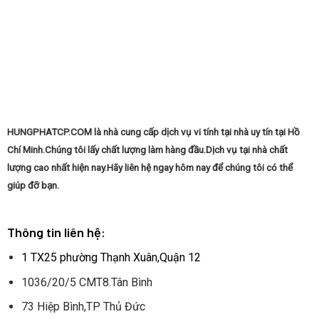
Từ
Tiện
A
Lợi
Đến
&
Z
Đảm
Bảo
Chất
Lượng
HUNGPHATCP.COM là nhà cung cấp dịch vụ vi tính tại nhà uy tín tại Hồ
Chí Minh.Chúng tôi lấy chất lượng làm hàng đầu.Dịch vụ tại nhà chất
lượng cao nhất hiện nay.Hãy liên hệ ngay hôm nay để chúng tôi có thể
giúp đỡ bạn.
Thông tin liên hệ:
1 TX25 phường Thạnh Xuân,Quận 12
1036/20/5 CMT8.Tân Bình
73 Hiệp Bình,TP Thủ Đức