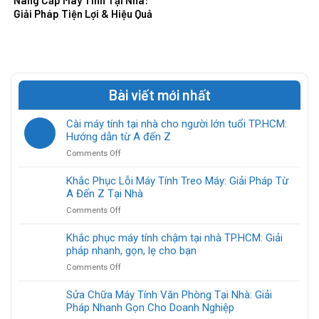
Giải Pháp Tiện Lợi & Hiệu Quả
Bài viết mới nhất
Cài máy tính tại nhà cho người lớn tuổi TP.HCM:
Hướng dẫn từ A đến Z
on
Comments Off
Cài
máy
Khắc Phục Lỗi Máy Tính Treo Máy: Giải Pháp Từ
tính
A Đến Z Tại Nhà
tại
on
Comments Off
nhà
Khắc
cho
Phục
Khắc phục máy tính chậm tại nhà TP.HCM: Giải
người
Lỗi
pháp nhanh, gọn, lẹ cho bạn
lớn
Máy
tuổi
on
Comments Off
Tính
TP.HCM:
Khắc
Treo
Hướng
phục
Sửa Chữa Máy Tính Văn Phòng Tại Nhà: Giải
Máy:
dẫn
máy
Pháp Nhanh Gọn Cho Doanh Nghiệp
Giải
từ
tính
Pháp