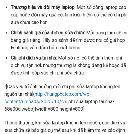
Thương hiệu và đời máy laptop:
Một số dòng laptop cao
cấp hoặc đời máy quá cũ, linh kiện hiếm có thể có chi phí
sửa chữa cao hơn.
Chính sách giá của đơn vị sửa chữa:
Mỗi trung tâm sẽ có
bảng giá riêng. Hãy so sánh để tìm được nơi có giá hợp
lý nhưng vẫn đảm bảo chất lượng.
Chi phí dịch vụ tại nhà:
Một số nơi có thể tính thêm phí
dịch vụ tận nơi, nhưng thường là không đáng kể hoặc đã
được tính gộp vào chi phí sửa chữa.
![Các yếu tố ảnh hưởng đến chi phí sửa laptop không lên
nguồn tại nhà](
http://hungphatcp.com/wp-
content/uploads/2025/10/chi
phi sua laptop tai nha-
68e00d.webp){width=800 height=800}
Thông thường, khi sửa laptop không lên nguồn, các dịch vụ
sửa chữa sẽ báo giá cụ thể sau khi đã kiểm tra và xác định