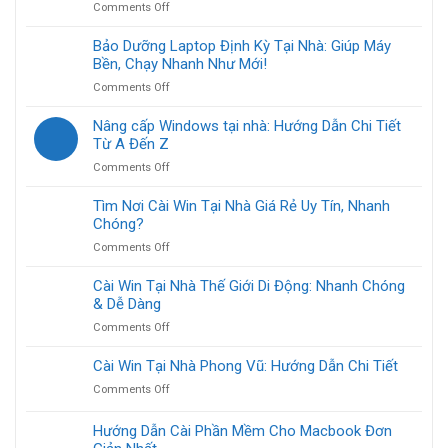
A
on
Comments Off
chậm
Từ
đến
Sửa
tại
A
Z
Chữa
Bảo Dưỡng Laptop Định Kỳ Tại Nhà: Giúp Máy
nhà
Đến
Máy
Bền, Chạy Nhanh Như Mới!
TP.HCM:
Z
Tính
Giải
Tại
on
Comments Off
Văn
pháp
Nhà
Bảo
Phòng
nhanh,
Dưỡng
Nâng cấp Windows tại nhà: Hướng Dẫn Chi Tiết
Tại
gọn,
Laptop
Từ A Đến Z
Nhà:
lẹ
Định
Giải
cho
on
Comments Off
Kỳ
Pháp
bạn
Nâng
Tại
Nhanh
cấp
Tìm Nơi Cài Win Tại Nhà Giá Rẻ Uy Tín, Nhanh
Nhà:
Gọn
Windows
Chóng?
Giúp
Cho
tại
Máy
Doanh
on
Comments Off
nhà:
Bền,
Nghiệp
Tìm
Hướng
Chạy
Nơi
Cài Win Tại Nhà Thế Giới Di Động: Nhanh Chóng
Dẫn
Nhanh
Cài
& Dễ Dàng
Chi
Như
Win
Tiết
Mới!
on
Comments Off
Tại
Từ
Cài
Nhà
A
Win
Cài Win Tại Nhà Phong Vũ: Hướng Dẫn Chi Tiết
Giá
Đến
Tại
Rẻ
Z
on
Comments Off
Nhà
Uy
Cài
Thế
Tín,
Win
Hướng Dẫn Cài Phần Mềm Cho Macbook Đơn
Giới
Nhanh
Tại
Di