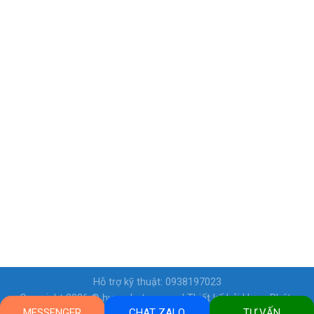
Hỗ trợ kỹ thuật: 0938197023
Copyright 2026 ©
hungphatcp.com
| Thiết kế bởi
Hưng Phát-
MESSENGER
CHAT ZALO
TƯ VẤN