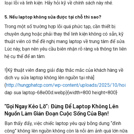
loại lỗi và linh kiện. Hãy hỏi kỹ về chính sách này nhé.
5. Nếu laptop không sửa được tại chỗ thì sao?
Trong một số trường hợp lỗi quá phức tạp, cần thiết bị
chuyên dụng hoặc phải thay thế linh kiện không có sẵn, kỹ
thuật viên có thể đề nghị mang laptop về trung tâm để sửa.
Lúc này, bạn nên yêu cầu biên nhận rõ ràng và thông tin liên
hệ cụ thể để an tâm.
![Kỹ thuật viên đang giải đáp thắc mắc của khách hàng về
dịch vụ sửa laptop không lên nguồn tại nhà]
(
http://hungphatcp.com/wp-content/uploads/2025/10/hoi
dap sua laptop-68e00d.webp){width=800 height=800}
“Gọi Ngay Kẻo Lỡ”: Đừng Để Laptop Không Lên
Nguồn Làm Gián Đoạn Cuộc Sống Của Bạn!
Bạn thấy đấy, việc chiếc laptop yêu quý bỗng dưng “đình
công” không lên nguồn không còn là nỗi ám ảnh quá lớn nữa.