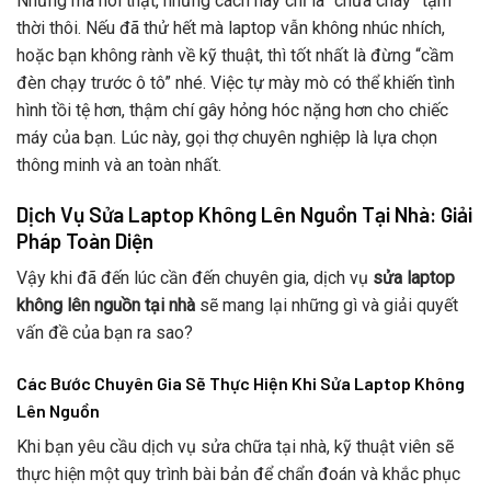
Nhưng mà nói thật, những cách này chỉ là “chữa cháy” tạm
thời thôi. Nếu đã thử hết mà laptop vẫn không nhúc nhích,
hoặc bạn không rành về kỹ thuật, thì tốt nhất là đừng “cầm
đèn chạy trước ô tô” nhé. Việc tự mày mò có thể khiến tình
hình tồi tệ hơn, thậm chí gây hỏng hóc nặng hơn cho chiếc
máy của bạn. Lúc này, gọi thợ chuyên nghiệp là lựa chọn
thông minh và an toàn nhất.
Dịch Vụ Sửa Laptop Không Lên Nguồn Tại Nhà: Giải
Pháp Toàn Diện
Vậy khi đã đến lúc cần đến chuyên gia, dịch vụ
sửa laptop
không lên nguồn tại nhà
sẽ mang lại những gì và giải quyết
vấn đề của bạn ra sao?
Các Bước Chuyên Gia Sẽ Thực Hiện Khi Sửa Laptop Không
Lên Nguồn
Khi bạn yêu cầu dịch vụ sửa chữa tại nhà, kỹ thuật viên sẽ
thực hiện một quy trình bài bản để chẩn đoán và khắc phục