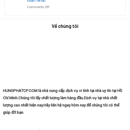
Giản Nhất
Chóng?
Nhà
Động:
on
Comments Off
Phong
Nhanh
Hướng
Vũ:
Chóng
Dẫn
Hướng
&
Cài
Dẫn
Dễ
Về chúng tôi
Phần
Chi
Dàng
Mềm
Tiết
Cho
Macbook
Đơn
Giản
Nhất
HUNGPHATCP.COM là nhà cung cấp dịch vụ vi tính tại nhà uy tín tại Hồ
Chí Minh.Chúng tôi lấy chất lượng làm hàng đầu.Dịch vụ tại nhà chất
lượng cao nhất hiện nay.Hãy liên hệ ngay hôm nay để chúng tôi có thể
giúp đỡ bạn.