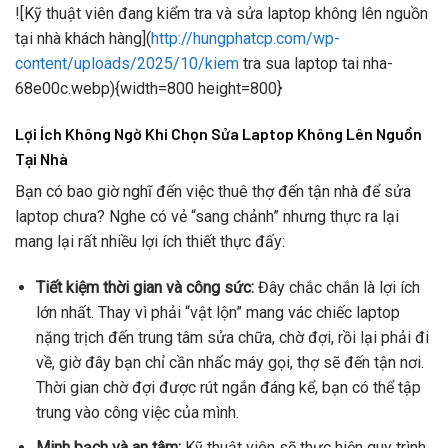
![Kỹ thuật viên đang kiểm tra và sửa laptop không lên nguồn
tại nhà khách hàng](
http://hungphatcp.com/wp-
content/uploads/2025/10/kiem
tra sua laptop tai nha-
68e00c.webp){width=800 height=800}
Lợi Ích Không Ngờ Khi Chọn Sửa Laptop Không Lên Nguồn
Tại Nhà
Bạn có bao giờ nghĩ đến việc thuê thợ đến tận nhà để sửa
laptop chưa? Nghe có vẻ “sang chảnh” nhưng thực ra lại
mang lại rất nhiều lợi ích thiết thực đấy:
Tiết kiệm thời gian và công sức:
Đây chắc chắn là lợi ích
lớn nhất. Thay vì phải “vật lộn” mang vác chiếc laptop
nặng trịch đến trung tâm sửa chữa, chờ đợi, rồi lại phải đi
về, giờ đây bạn chỉ cần nhấc máy gọi, thợ sẽ đến tận nơi.
Thời gian chờ đợi được rút ngắn đáng kể, bạn có thể tập
trung vào công việc của mình.
Minh bạch và an tâm:
Kỹ thuật viên sẽ thực hiện quy trình