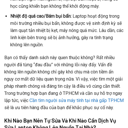
học cũng khiến bạn không thể khởi động máy.
Nhiệt độ quá cao/Bám bụi bẩn:
Laptop hoạt động trong
môi trường nhiều bụi bẩn, không được vệ sinh định kỳ sẽ
làm quạt tản nhiệt bị kẹt, máy nóng quá mức. Lâu dần, các
linh kiện bên trong sẽ bị ảnh hưởng, gây ra tình trạng
không lên nguồn.
Bạn có thấy danh sách này quen thuộc không? Rất nhiều
người đã từng “đau đầu” với những lỗi này đấy. Vấn đề
không lên nguồn không chỉ gây khó chịu mà còn tiềm ẩn
nguy cơ mất dữ liệu quan trọng nữa. Vì vậy, việc tìm một giải
pháp nhanh chóng và đáng tin cậy là điều vô cùng cần thiết.
Trong trường hợp bạn đang ở TP.HCM và cần sự hỗ trợ ngay
lập tức, việc
Cần tìm người sửa máy tính tại nhà gấp TP.HCM
sẽ là ưu tiên hàng đầu của bạn để khắc phục sự cố này.
Khi Nào Bạn Nên Tự Sửa Và Khi Nào Cần Dịch Vụ
Sửa Laptop Không Lên Nguồn Tại Nhà?