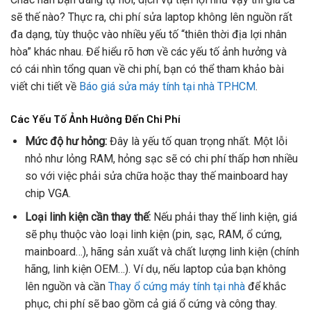
sẽ thế nào? Thực ra, chi phí sửa laptop không lên nguồn rất
đa dạng, tùy thuộc vào nhiều yếu tố “thiên thời địa lợi nhân
hòa” khác nhau. Để hiểu rõ hơn về các yếu tố ảnh hưởng và
có cái nhìn tổng quan về chi phí, bạn có thể tham khảo bài
viết chi tiết về
Báo giá sửa máy tính tại nhà TP.HCM
.
Các Yếu Tố Ảnh Hưởng Đến Chi Phí
Mức độ hư hỏng:
Đây là yếu tố quan trọng nhất. Một lỗi
nhỏ như lỏng RAM, hỏng sạc sẽ có chi phí thấp hơn nhiều
so với việc phải sửa chữa hoặc thay thế mainboard hay
chip VGA.
Loại linh kiện cần thay thế:
Nếu phải thay thế linh kiện, giá
sẽ phụ thuộc vào loại linh kiện (pin, sạc, RAM, ổ cứng,
mainboard…), hãng sản xuất và chất lượng linh kiện (chính
hãng, linh kiện OEM…). Ví dụ, nếu laptop của bạn không
lên nguồn và cần
Thay ổ cứng máy tính tại nhà
để khắc
phục, chi phí sẽ bao gồm cả giá ổ cứng và công thay.